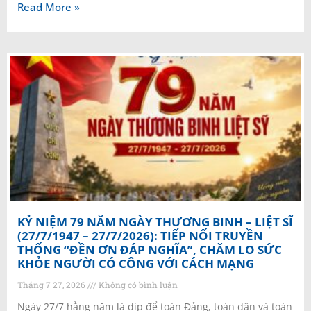
Read More »
KỶ NIỆM 79 NĂM NGÀY THƯƠNG BINH – LIỆT SĨ
(27/7/1947 – 27/7/2026): TIẾP NỐI TRUYỀN
THỐNG “ĐỀN ƠN ĐÁP NGHĨA”, CHĂM LO SỨC
KHỎE NGƯỜI CÓ CÔNG VỚI CÁCH MẠNG
Tháng 7 27, 2026
Không có bình luận
Ngày 27/7 hằng năm là dịp để toàn Đảng, toàn dân và toàn