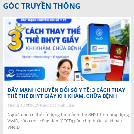
GÓC TRUYỀN THÔNG
ĐẨY MẠNH CHUYỂN ĐỔI SỐ Y TẾ: 3 CÁCH THAY
THẾ THẺ BHYT GIẤY KHI KHÁM, CHỮA BỆNH
Tháng 8 5, 2026
Không có bình luận
Người dân có thể sử dụng hình ảnh thẻ BHYT trên ứng dụng
VssID, căn cước công dân (CCCD) gắn chip hoặc tài khoản
VNeID