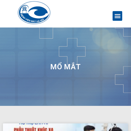
MỔ MẮT