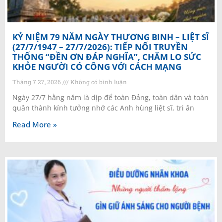
KỶ NIỆM 79 NĂM NGÀY THƯƠNG BINH – LIỆT SĨ
(27/7/1947 – 27/7/2026): TIẾP NỐI TRUYỀN
THỐNG “ĐỀN ƠN ĐÁP NGHĨA”, CHĂM LO SỨC
KHỎE NGƯỜI CÓ CÔNG VỚI CÁCH MẠNG
Tháng 7 27, 2026
Không có bình luận
Ngày 27/7 hằng năm là dịp để toàn Đảng, toàn dân và toàn
quân thành kính tưởng nhớ các Anh hùng liệt sĩ, tri ân
Read More »