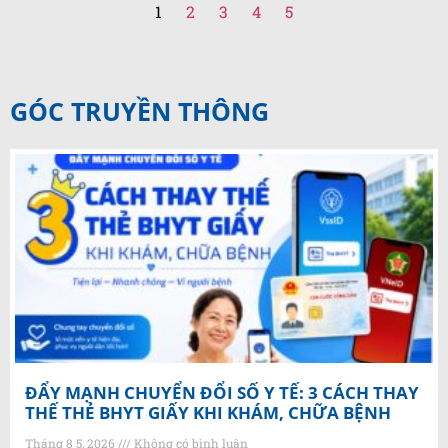
1
2
3
4
5
GÓC TRUYỀN THÔNG
ĐẨY MẠNH CHUYỂN ĐỔI SỐ Y TẾ: 3 CÁCH THAY
THẾ THẺ BHYT GIẤY KHI KHÁM, CHỮA BỆNH
Tháng 8 5, 2026
Không có bình luận