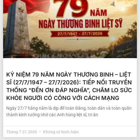
KỶ NIỆM 79 NĂM NGÀY THƯƠNG BINH – LIỆT
SĨ (27/7/1947 – 27/7/2026): TIẾP NỐI TRUYỀN
THỐNG “ĐỀN ƠN ĐÁP NGHĨA”, CHĂM LO SỨC
KHỎE NGƯỜI CÓ CÔNG VỚI CÁCH MẠNG
Ngày 27/7 hằng năm là dịp để toàn Đảng, toàn dân và toàn quân
thành kính tưởng nhớ các Anh hùng liệt sĩ, tri ân
Tháng 7 27, 2026
Không có bình luận