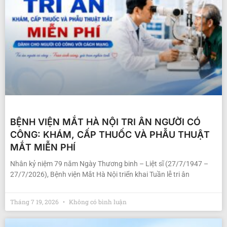
BỆNH VIỆN MẮT HÀ NỘI TRI ÂN NGƯỜI CÓ
CÔNG: KHÁM, CẤP THUỐC VÀ PHẪU THUẬT
MẮT MIỄN PHÍ
Nhân kỷ niệm 79 năm Ngày Thương binh – Liệt sĩ (27/7/1947 –
27/7/2026), Bệnh viện Mắt Hà Nội triển khai Tuần lễ tri ân
Tháng 7 19, 2026
Không có bình luận