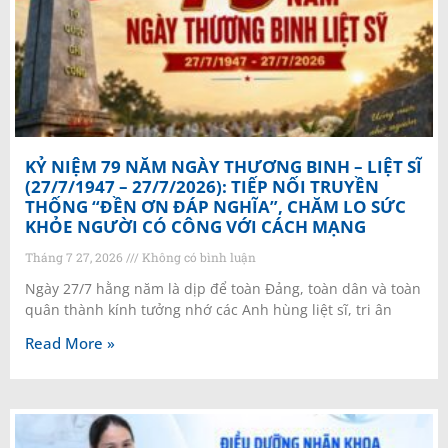
KỶ NIỆM 79 NĂM NGÀY THƯƠNG BINH – LIỆT SĨ
(27/7/1947 – 27/7/2026): TIẾP NỐI TRUYỀN
THỐNG “ĐỀN ƠN ĐÁP NGHĨA”, CHĂM LO SỨC
KHỎE NGƯỜI CÓ CÔNG VỚI CÁCH MẠNG
Tháng 7 27, 2026
Không có bình luận
Ngày 27/7 hằng năm là dịp để toàn Đảng, toàn dân và toàn
quân thành kính tưởng nhớ các Anh hùng liệt sĩ, tri ân
Read More »