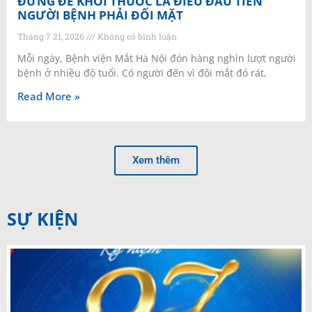
ĐỪNG ĐỂ KHÓI THUỐC LÀ ĐIỀU ĐẦU TIÊN
NGƯỜI BỆNH PHẢI ĐỐI MẶT
Tháng 7 21, 2026
Không có bình luận
Mỗi ngày, Bệnh viện Mắt Hà Nội đón hàng nghìn lượt người
bệnh ở nhiều độ tuổi. Có người đến vì đôi mắt đỏ rát,
Read More »
Xem thêm
SỰ KIỆN