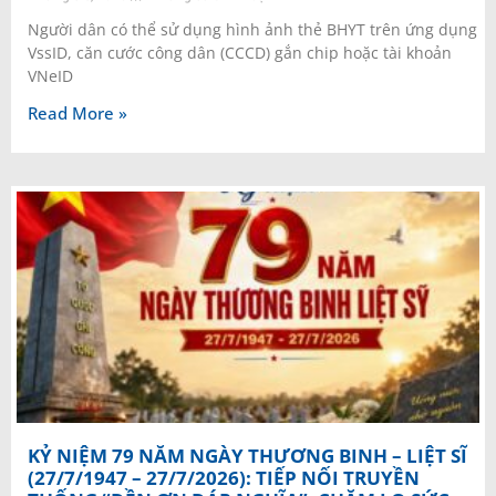
Người dân có thể sử dụng hình ảnh thẻ BHYT trên ứng dụng
VssID, căn cước công dân (CCCD) gắn chip hoặc tài khoản
VNeID
Read More »
KỶ NIỆM 79 NĂM NGÀY THƯƠNG BINH – LIỆT SĨ
(27/7/1947 – 27/7/2026): TIẾP NỐI TRUYỀN