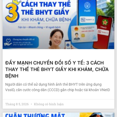
ĐẨY MẠNH CHUYỂN ĐỔI SỐ Y TẾ: 3 CÁCH
THAY THẾ THẺ BHYT GIẤY KHI KHÁM, CHỮA
BỆNH
Người dân có thể sử dụng hình ảnh thẻ BHYT trên ứng dụng
VssID, căn cước công dân (CCCD) gắn chip hoặc tài khoản VNeID
Tháng 8 5, 2026
Không có bình luận