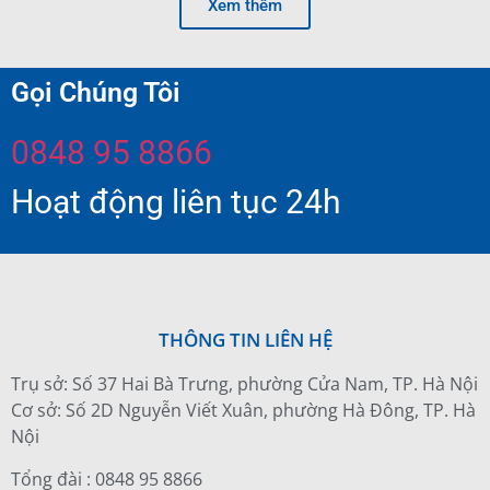
Xem thêm
Gọi Chúng Tôi
0848 95 8866
Hoạt động liên tục 24h
THÔNG TIN LIÊN HỆ
Trụ sở: Số 37 Hai Bà Trưng, phường Cửa Nam, TP. Hà Nội
Cơ sở: Số 2D Nguyễn Viết Xuân, phường Hà Đông, TP. Hà
Nội
Tổng đài : 0848 95 8866