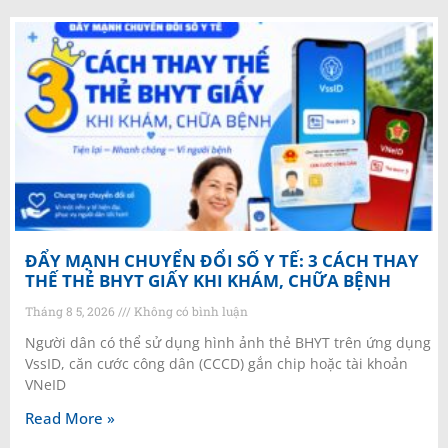
ĐẨY MẠNH CHUYỂN ĐỔI SỐ Y TẾ: 3 CÁCH THAY
THẾ THẺ BHYT GIẤY KHI KHÁM, CHỮA BỆNH
Tháng 8 5, 2026
Không có bình luận
Người dân có thể sử dụng hình ảnh thẻ BHYT trên ứng dụng
VssID, căn cước công dân (CCCD) gắn chip hoặc tài khoản
VNeID
Read More »