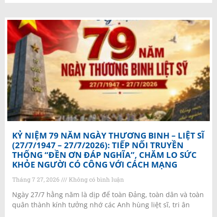
KỶ NIỆM 79 NĂM NGÀY THƯƠNG BINH – LIỆT SĨ
(27/7/1947 – 27/7/2026): TIẾP NỐI TRUYỀN
THỐNG “ĐỀN ƠN ĐÁP NGHĨA”, CHĂM LO SỨC
KHỎE NGƯỜI CÓ CÔNG VỚI CÁCH MẠNG
Tháng 7 27, 2026
Không có bình luận
Ngày 27/7 hằng năm là dịp để toàn Đảng, toàn dân và toàn
quân thành kính tưởng nhớ các Anh hùng liệt sĩ, tri ân