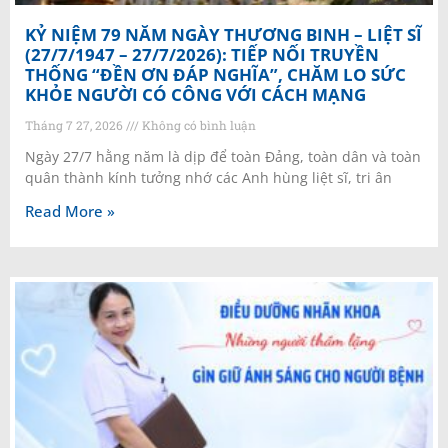
KỶ NIỆM 79 NĂM NGÀY THƯƠNG BINH – LIỆT SĨ
(27/7/1947 – 27/7/2026): TIẾP NỐI TRUYỀN
THỐNG “ĐỀN ƠN ĐÁP NGHĨA”, CHĂM LO SỨC
KHỎE NGƯỜI CÓ CÔNG VỚI CÁCH MẠNG
Tháng 7 27, 2026
Không có bình luận
Ngày 27/7 hằng năm là dịp để toàn Đảng, toàn dân và toàn
quân thành kính tưởng nhớ các Anh hùng liệt sĩ, tri ân
Read More »