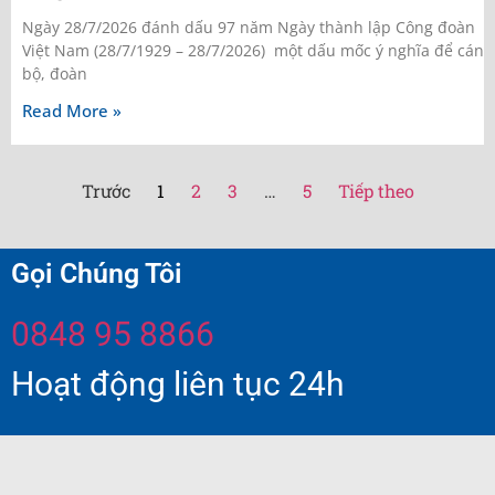
Ngày 28/7/2026 đánh dấu 97 năm Ngày thành lập Công đoàn
Việt Nam (28/7/1929 – 28/7/2026) một dấu mốc ý nghĩa để cán
bộ, đoàn
Read More »
Trước
1
2
3
…
5
Tiếp theo
Gọi Chúng Tôi
0848 95 8866
Hoạt động liên tục 24h