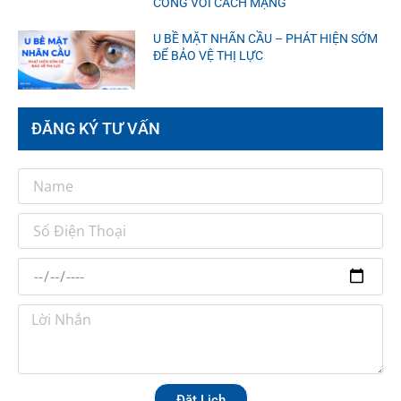
CÔNG VỚI CÁCH MẠNG
U BỀ MẶT NHÃN CẦU – PHÁT HIỆN SỚM
ĐỂ BẢO VỆ THỊ LỰC
ĐĂNG KÝ TƯ VẤN
Đặt Lịch