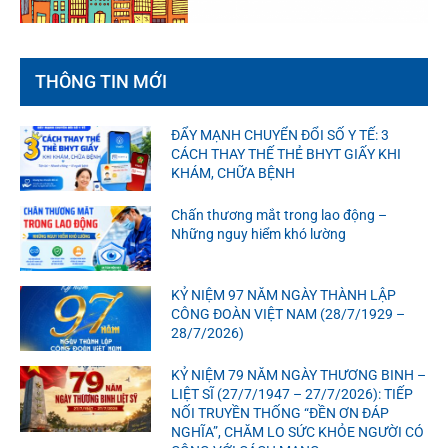
THÔNG TIN MỚI
ĐẨY MẠNH CHUYỂN ĐỔI SỐ Y TẾ: 3
CÁCH THAY THẾ THẺ BHYT GIẤY KHI
KHÁM, CHỮA BỆNH
Chấn thương mắt trong lao động –
Những nguy hiểm khó lường
KỶ NIỆM 97 NĂM NGÀY THÀNH LẬP
CÔNG ĐOÀN VIỆT NAM (28/7/1929 –
28/7/2026)
KỶ NIỆM 79 NĂM NGÀY THƯƠNG BINH –
LIỆT SĨ (27/7/1947 – 27/7/2026): TIẾP
NỐI TRUYỀN THỐNG “ĐỀN ƠN ĐÁP
NGHĨA”, CHĂM LO SỨC KHỎE NGƯỜI CÓ