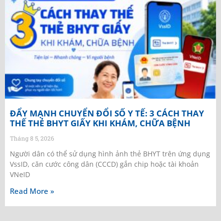
ĐẨY MẠNH CHUYỂN ĐỔI SỐ Y TẾ: 3 CÁCH THAY
THẾ THẺ BHYT GIẤY KHI KHÁM, CHỮA BỆNH
Tháng 8 5, 2026
Người dân có thể sử dụng hình ảnh thẻ BHYT trên ứng dụng
VssID, căn cước công dân (CCCD) gắn chip hoặc tài khoản
VNeID
Read More »