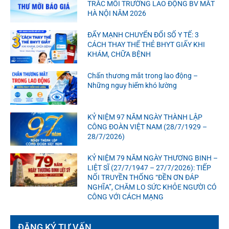
TRẮC MÔI TRƯỜNG LAO ĐỘNG BV MẮT
HÀ NỘI NĂM 2026
ĐẨY MẠNH CHUYỂN ĐỔI SỐ Y TẾ: 3
CÁCH THAY THẾ THẺ BHYT GIẤY KHI
KHÁM, CHỮA BỆNH
Chấn thương mắt trong lao động –
Những nguy hiểm khó lường
KỶ NIỆM 97 NĂM NGÀY THÀNH LẬP
CÔNG ĐOÀN VIỆT NAM (28/7/1929 –
28/7/2026)
KỶ NIỆM 79 NĂM NGÀY THƯƠNG BINH –
LIỆT SĨ (27/7/1947 – 27/7/2026): TIẾP
NỐI TRUYỀN THỐNG “ĐỀN ƠN ĐÁP
NGHĨA”, CHĂM LO SỨC KHỎE NGƯỜI CÓ
CÔNG VỚI CÁCH MẠNG
ĐĂNG KÝ TƯ VẤN