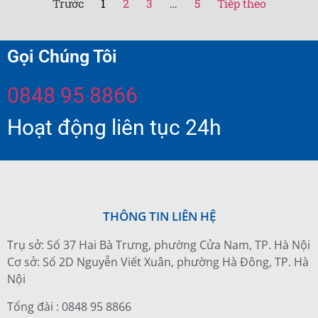
Trước
1
2
3
…
5
Tiếp theo
Gọi Chúng Tôi
0848 95 8866
Hoạt động liên tục 24h
THÔNG TIN LIÊN HỆ
Trụ sở: Số 37 Hai Bà Trưng, phường Cửa Nam, TP. Hà Nội
Cơ sở: Số 2D Nguyễn Viết Xuân, phường Hà Đông, TP. Hà
Nội
Tổng đài : 0848 95 8866