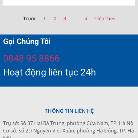
Trước
1
2
3
…
5
Tiếp theo
Gọi Chúng Tôi
0848 95 8866
Hoạt động liên tục 24h
THÔNG TIN LIÊN HỆ
Trụ sở: Số 37 Hai Bà Trưng, phường Cửa Nam, TP. Hà Nội
Cơ sở: Số 2D Nguyễn Viết Xuân, phường Hà Đông, TP. Hà