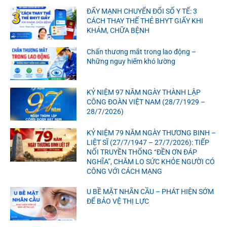
ĐẨY MẠNH CHUYỂN ĐỔI SỐ Y TẾ: 3
CÁCH THAY THẾ THẺ BHYT GIẤY KHI
KHÁM, CHỮA BỆNH
Chấn thương mắt trong lao động –
Những nguy hiểm khó lường
KỶ NIỆM 97 NĂM NGÀY THÀNH LẬP
CÔNG ĐOÀN VIỆT NAM (28/7/1929 –
28/7/2026)
KỶ NIỆM 79 NĂM NGÀY THƯƠNG BINH –
LIỆT SĨ (27/7/1947 – 27/7/2026): TIẾP
NỐI TRUYỀN THỐNG “ĐỀN ƠN ĐÁP
NGHĨA”, CHĂM LO SỨC KHỎE NGƯỜI CÓ
CÔNG VỚI CÁCH MẠNG
U BỀ MẶT NHÃN CẦU – PHÁT HIỆN SỚM
ĐỂ BẢO VỆ THỊ LỰC