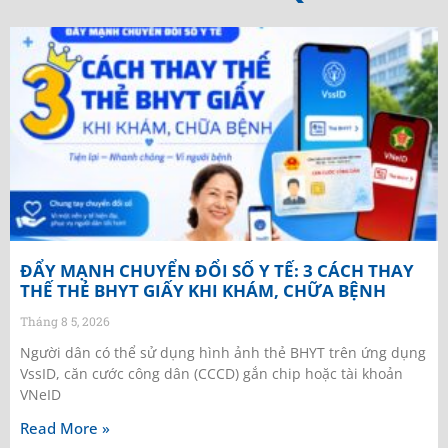
ĐẨY MẠNH CHUYỂN ĐỔI SỐ Y TẾ: 3 CÁCH THAY
THẾ THẺ BHYT GIẤY KHI KHÁM, CHỮA BỆNH
Tháng 8 5, 2026
Người dân có thể sử dụng hình ảnh thẻ BHYT trên ứng dụng
VssID, căn cước công dân (CCCD) gắn chip hoặc tài khoản
VNeID
Read More »