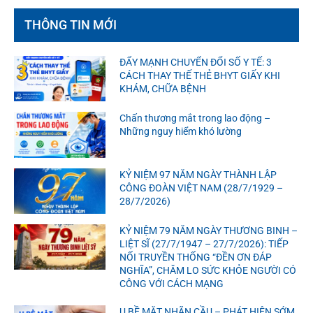
THÔNG TIN MỚI
ĐẨY MẠNH CHUYỂN ĐỔI SỐ Y TẾ: 3
CÁCH THAY THẾ THẺ BHYT GIẤY KHI
KHÁM, CHỮA BỆNH
Chấn thương mắt trong lao động –
Những nguy hiểm khó lường
KỶ NIỆM 97 NĂM NGÀY THÀNH LẬP
CÔNG ĐOÀN VIỆT NAM (28/7/1929 –
28/7/2026)
KỶ NIỆM 79 NĂM NGÀY THƯƠNG BINH –
LIỆT SĨ (27/7/1947 – 27/7/2026): TIẾP
NỐI TRUYỀN THỐNG “ĐỀN ƠN ĐÁP
NGHĨA”, CHĂM LO SỨC KHỎE NGƯỜI CÓ
CÔNG VỚI CÁCH MẠNG
U BỀ MẶT NHÃN CẦU – PHÁT HIỆN SỚM