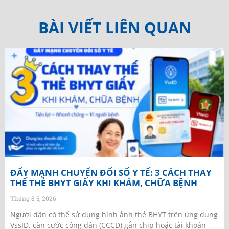
BÀI VIẾT LIÊN QUAN
ĐẨY MẠNH CHUYỂN ĐỔI SỐ Y TẾ: 3 CÁCH THAY
THẾ THẺ BHYT GIẤY KHI KHÁM, CHỮA BỆNH
Tháng 8 5, 2026
Người dân có thể sử dụng hình ảnh thẻ BHYT trên ứng dụng
VssID, căn cước công dân (CCCD) gắn chip hoặc tài khoản