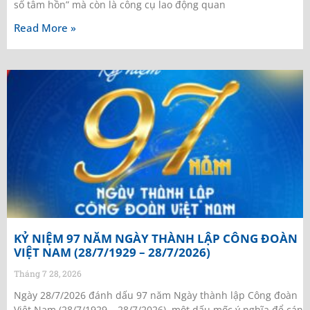
sổ tâm hồn” mà còn là công cụ lao động quan
Read More »
KỶ NIỆM 97 NĂM NGÀY THÀNH LẬP CÔNG ĐOÀN
VIỆT NAM (28/7/1929 – 28/7/2026)
Tháng 7 28, 2026
Ngày 28/7/2026 đánh dấu 97 năm Ngày thành lập Công đoàn
Việt Nam (28/7/1929 – 28/7/2026) một dấu mốc ý nghĩa để cán