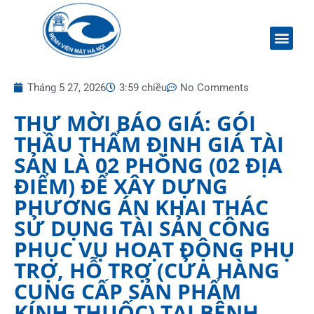
Tháng 5 27, 2026
3:59 chiều
No Comments
THƯ MỜI BÁO GIÁ: GÓI
THẦU THẨM ĐỊNH GIÁ TÀI
SẢN LÀ 02 PHÒNG (02 ĐỊA
ĐIỂM) ĐỂ XÂY DỰNG
PHƯƠNG ÁN KHAI THÁC
SỬ DỤNG TÀI SẢN CÔNG
PHỤC VỤ HOẠT ĐỘNG PHỤ
TRỢ, HỖ TRỢ (CỬA HÀNG
CUNG CẤP SẢN PHẨM
KÍNH THUỐC) TẠI BỆNH