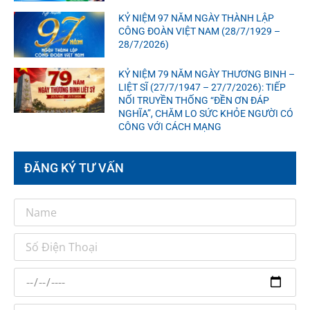
KỶ NIỆM 97 NĂM NGÀY THÀNH LẬP
CÔNG ĐOÀN VIỆT NAM (28/7/1929 –
28/7/2026)
KỶ NIỆM 79 NĂM NGÀY THƯƠNG BINH –
LIỆT SĨ (27/7/1947 – 27/7/2026): TIẾP
NỐI TRUYỀN THỐNG “ĐỀN ƠN ĐÁP
NGHĨA”, CHĂM LO SỨC KHỎE NGƯỜI CÓ
CÔNG VỚI CÁCH MẠNG
ĐĂNG KÝ TƯ VẤN