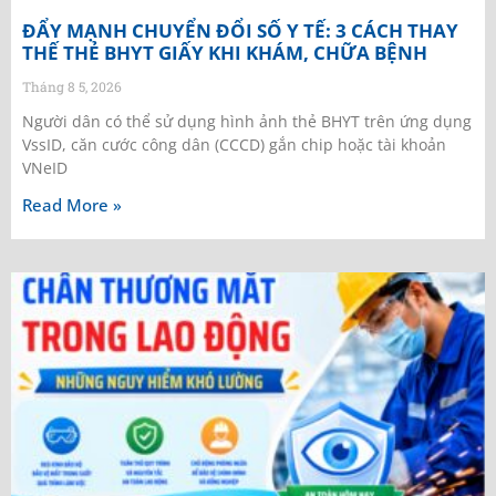
ĐẨY MẠNH CHUYỂN ĐỔI SỐ Y TẾ: 3 CÁCH THAY
THẾ THẺ BHYT GIẤY KHI KHÁM, CHỮA BỆNH
Tháng 8 5, 2026
Người dân có thể sử dụng hình ảnh thẻ BHYT trên ứng dụng
VssID, căn cước công dân (CCCD) gắn chip hoặc tài khoản
VNeID
Read More »