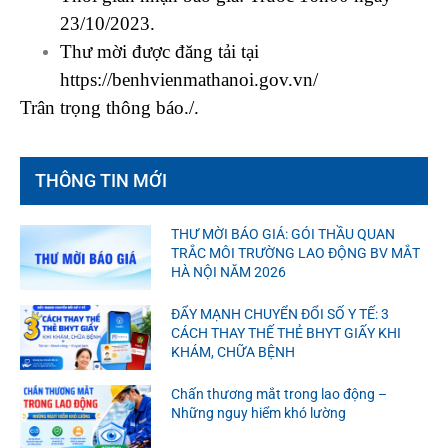
23/10/2023.
Thư mời được đăng tải tại
https://benhvienmathanoi.gov.vn/
Trân trọng thông báo./.
THÔNG TIN MỚI
THƯ MỜI BÁO GIÁ: GÓI THẦU QUAN
TRẮC MÔI TRƯỜNG LAO ĐỘNG BV MẮT
HÀ NỘI NĂM 2026
ĐẨY MẠNH CHUYỂN ĐỔI SỐ Y TẾ: 3
CÁCH THAY THẾ THẺ BHYT GIẤY KHI
KHÁM, CHỮA BỆNH
Chấn thương mắt trong lao động –
Những nguy hiểm khó lường