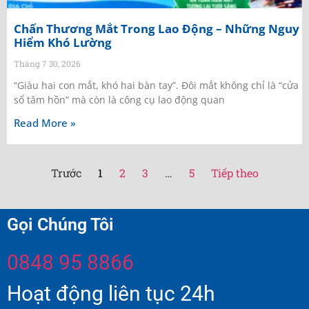
Chấn Thương Mắt Trong Lao Động – Những Nguy
Hiểm Khó Lường
Tháng 7 30, 2026
“Giàu hai con mắt, khó hai bàn tay”. Đôi mắt không chỉ là “cửa
sổ tâm hồn” mà còn là công cụ lao động quan
Read More »
Trước
1
2
3
…
5
Tiếp theo
Gọi Chúng Tôi
0848 95 8866
Hoạt động liên tục 24h