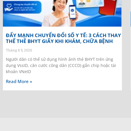
ĐẨY MẠNH CHUYỂN ĐỔI SỐ Y TẾ: 3 CÁCH THAY
THẾ THẺ BHYT GIẤY KHI KHÁM, CHỮA BỆNH
Tháng 8 5, 2026
Người dân có thể sử dụng hình ảnh thẻ BHYT trên ứng
dụng VssID, căn cước công dân (CCCD) gắn chip hoặc tài
khoản VNeID
Read More »