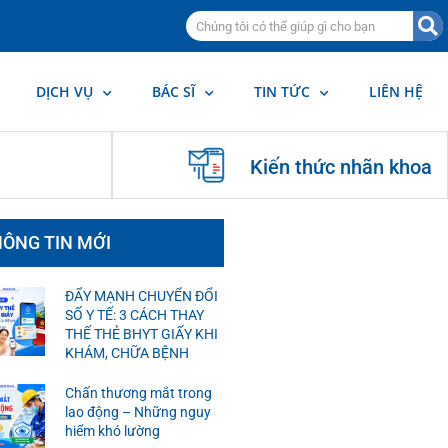
DỊCH VỤ
BÁC SĨ
TIN TỨC
LIÊN HỆ
Kiến thức nhãn khoa
ÔNG TIN MỚI
ĐẨY MẠNH CHUYỂN ĐỔI
SỐ Y TẾ: 3 CÁCH THAY
THẾ THẺ BHYT GIẤY KHI
KHÁM, CHỮA BỆNH
Chấn thương mắt trong
lao động – Những nguy
hiểm khó lường