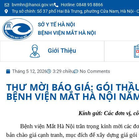
bvmhn@hanoi.gov.vn
Hotline: 0848 95 8866
Trụ sở chính: Số 37 phố Hai Bà Trưng, phường Cửa Nam, Hà Nội -
SỞ Y TẾ HÀ NỘI
BỆNH VIỆN MẮT HÀ NỘI
Giới Thiệu
Tháng 5 12, 2026
3:29 chiều
No Comments
THƯ MỜI BÁO GIÁ: GÓI THẦ
BỆNH VIỆN MẮT HÀ NỘI NĂM
Kính gửi: Các đơn vị, c
Bệnh viện Mắt Hà Nội trân trọng kính mời các đơn v
bản chào giá cạnh tranh, mục đích để xây dựng giá gói 