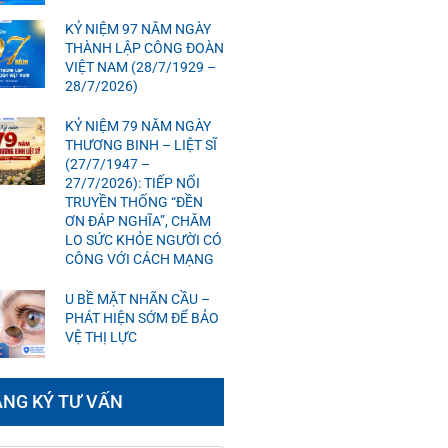
KỶ NIỆM 97 NĂM NGÀY
THÀNH LẬP CÔNG ĐOÀN
VIỆT NAM (28/7/1929 –
28/7/2026)
KỶ NIỆM 79 NĂM NGÀY
THƯƠNG BINH – LIỆT SĨ
(27/7/1947 –
27/7/2026): TIẾP NỐI
TRUYỀN THỐNG “ĐỀN
ƠN ĐÁP NGHĨA”, CHĂM
LO SỨC KHỎE NGƯỜI CÓ
CÔNG VỚI CÁCH MẠNG
U BỀ MẶT NHÃN CẦU –
PHÁT HIỆN SỚM ĐỂ BẢO
VỆ THỊ LỰC
NG KÝ TƯ VẤN