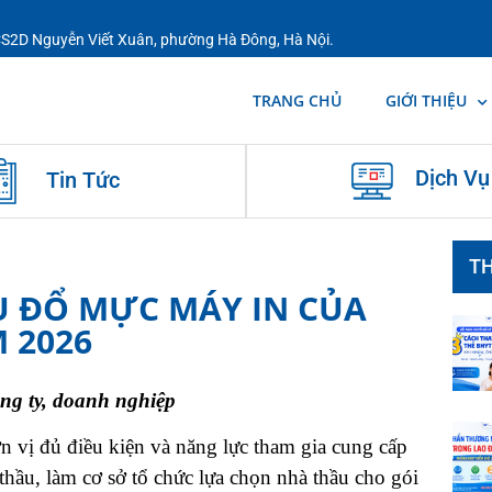
 CS2D Nguyễn Viết Xuân, phường Hà Đông, Hà Nội.
TRANG CHỦ
GIỚI THIỆU
Dịch Vụ
Tin Tức
TH
U ĐỔ MỰC MÁY IN CỦA
 2026
ông ty, doanh nghiệp
ị đủ điều kiện và năng lực tham gia cung cấp
thầu, làm cơ sở tổ chức lựa chọn nhà thầu cho gói