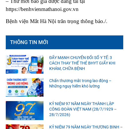
– Thư mời báo giá được đăng tải tại
https://benhvienmathanoi.gov.vn
Bệnh viện Mắt Hà Nội trân trọng thông báo./.
THÔNG TIN MỚI
ĐẨY MẠNH CHUYỂN ĐỔI SỐ Y TẾ: 3
CÁCH THAY THẾ THẺ BHYT GIẤY KHI
KHÁM, CHỮA BỆNH
Chấn thương mắt trong lao động –
Những nguy hiểm khó lường
KỶ NIỆM 97 NĂM NGÀY THÀNH LẬP
CÔNG ĐOÀN VIỆT NAM (28/7/1929 –
28/7/2026)
KỶ NIỆM 79 NĂM NGÀY THƯƠNG BINH –