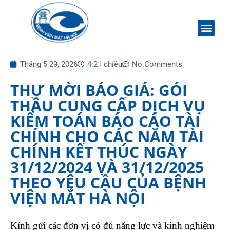
Tháng 5 29, 2026
4:21 chiều
No Comments
THƯ MỜI BÁO GIÁ: GÓI
THẦU CUNG CẤP DỊCH VỤ
KIỂM TOÁN BÁO CÁO TÀI
CHÍNH CHO CÁC NĂM TÀI
CHÍNH KẾT THÚC NGÀY
31/12/2024 VÀ 31/12/2025
THEO YÊU CẦU CỦA BỆNH
VIỆN MẮT HÀ NỘI
Kính gửi các đơn vị có đủ năng lực và kinh nghiệm