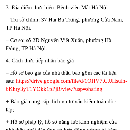
3. Địa điểm thực hiện: Bệnh viện Mắt Hà Nội
– Trụ sở chính: 37 Hai Bà Trưng, phường Cửa Nam,
TP Hà Nội.
– Cơ sở: số 2D Nguyễn Viết Xuân, phường Hà
Đông, TP Hà Nội.
4. Cách thức tiếp nhận báo giá
– Hồ sơ báo giá của nhà thầu bao gồm các tài liệu
sau:
https://drive.google.com/file/d/1OHV7tGJJHsulh-
6Khry3yT1YOkk1pPjR/view?usp=sharing
+ Báo giá cung cấp dịch vụ tư vấn kiểm toán độc
lập;
+ Hồ sơ pháp lý, hồ sơ năng lực kinh nghiệm của
nhà thầu phải đáp ứng có hợp đồng tương tự kèm