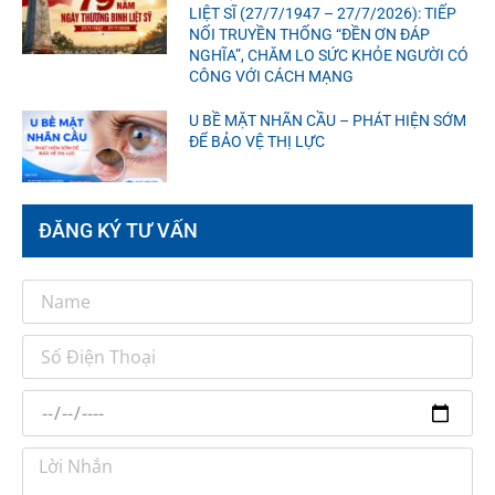
LIỆT SĨ (27/7/1947 – 27/7/2026): TIẾP
NỐI TRUYỀN THỐNG “ĐỀN ƠN ĐÁP
NGHĨA”, CHĂM LO SỨC KHỎE NGƯỜI CÓ
CÔNG VỚI CÁCH MẠNG
U BỀ MẶT NHÃN CẦU – PHÁT HIỆN SỚM
ĐỂ BẢO VỆ THỊ LỰC
ĐĂNG KÝ TƯ VẤN