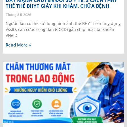
ĐẨY MẠNH CHUYỂN ĐỔI SỐ Y TẾ: 3 CÁCH THAY
THẾ THẺ BHYT GIẤY KHI KHÁM, CHỮA BỆNH
Tháng 8 5, 2026
Người dân có thể sử dụng hình ảnh thẻ BHYT trên ứng dụng
VssID, căn cước công dân (CCCD) gắn chip hoặc tài khoản
VNeID
Read More »