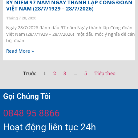
KỶ NIỆM 97 NĂM NGÀY THÀNH LẬP CÔNG ĐOÀN
VIỆT NAM (28/7/1929 – 28/7/2026)
Tháng 7 28, 2026
Ngày 28/7/2026 đánh dấu 97 năm Ngày thành lập Công đoàn
Việt Nam (28/7/1929 – 28/7/2026) một dấu mốc ý nghĩa để cán
bộ, đoàn
Read More »
Trước
1
2
3
…
5
Tiếp theo
Gọi Chúng Tôi
0848 95 8866
Hoạt động liên tục 24h