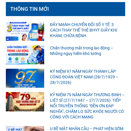
THÔNG TIN MỚI
ĐẨY MẠNH CHUYỂN ĐỔI SỐ Y TẾ: 3
CÁCH THAY THẾ THẺ BHYT GIẤY KHI
KHÁM, CHỮA BỆNH
Chấn thương mắt trong lao động –
Những nguy hiểm khó lường
KỶ NIỆM 97 NĂM NGÀY THÀNH LẬP
CÔNG ĐOÀN VIỆT NAM (28/7/1929 –
28/7/2026)
KỶ NIỆM 79 NĂM NGÀY THƯƠNG BINH –
LIỆT SĨ (27/7/1947 – 27/7/2026): TIẾP
NỐI TRUYỀN THỐNG “ĐỀN ƠN ĐÁP
NGHĨA”, CHĂM LO SỨC KHỎE NGƯỜI CÓ
CÔNG VỚI CÁCH MẠNG
U BỀ MẶT NHÃN CẦU – PHÁT HIỆN SỚM