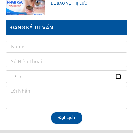
ĐỂ BẢO VỆ THỊ LỰC
ĐĂNG KÝ TƯ VẤN
Đặt Lịch