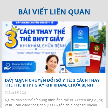
BÀI VIẾT LIÊN QUAN
ĐẨY MẠNH CHUYỂN ĐỔI SỐ Y TẾ: 3 CÁCH THAY
THẾ THẺ BHYT GIẤY KHI KHÁM, CHỮA BỆNH
Tháng 8 5, 2026
Người dân có thể sử dụng hình ảnh thẻ BHYT trên ứng dụng
VssID, căn cước công dân (CCCD) gắn chip hoặc tài khoản