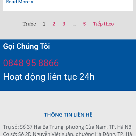
Read More »
Trước
1
2
3
…
5
Tiếp theo
Gọi Chúng Tôi
0848 95 8866
Hoạt động liên tục 24h
THÔNG TIN LIÊN HỆ
Trụ sở: Số 37 Hai Bà Trưng, phường Cửa Nam, TP. Hà Nội
Cơ sở: Số 2D Nguyễn Viết Xuân, phường Hà Đông, TP. Hà