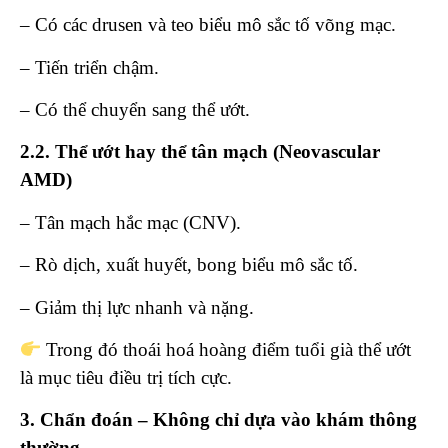
– Có các drusen và teo biểu mô sắc tố võng mạc.
– Tiến triển chậm.
– Có thể chuyển sang thể ướt.
2.2.
Thể ướt hay thể tân mạch (Neovascular
AMD)
– Tân mạch hắc mạc (CNV).
– Rò dịch, xuất huyết, bong biểu mô sắc tố.
– Giảm thị lực nhanh và nặng.
Trong đó thoái hoá hoàng điểm tuổi già thể ướt
là mục tiêu điều trị tích cực.
3. Chẩn đoán – Không chỉ dựa vào khám thông
thường