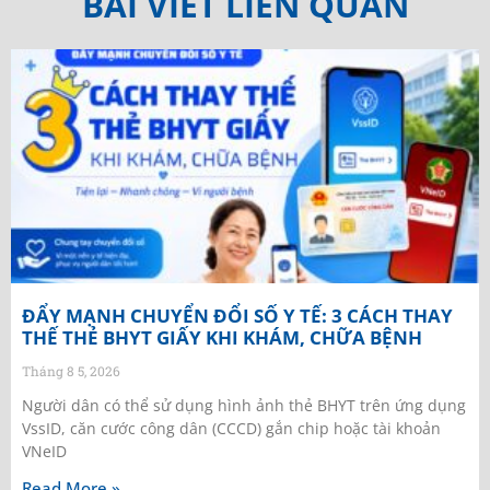
BÀI VIẾT LIÊN QUAN
ĐẨY MẠNH CHUYỂN ĐỔI SỐ Y TẾ: 3 CÁCH THAY
THẾ THẺ BHYT GIẤY KHI KHÁM, CHỮA BỆNH
Tháng 8 5, 2026
Người dân có thể sử dụng hình ảnh thẻ BHYT trên ứng dụng
VssID, căn cước công dân (CCCD) gắn chip hoặc tài khoản
VNeID
Read More »