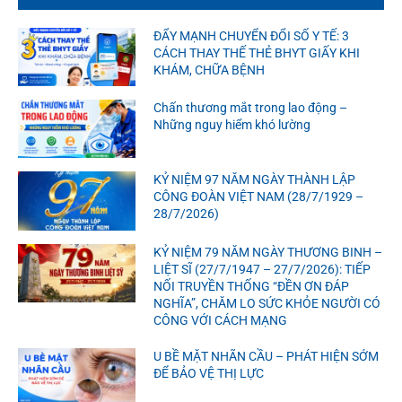
ĐẨY MẠNH CHUYỂN ĐỔI SỐ Y TẾ: 3
CÁCH THAY THẾ THẺ BHYT GIẤY KHI
KHÁM, CHỮA BỆNH
Chấn thương mắt trong lao động –
Những nguy hiểm khó lường
KỶ NIỆM 97 NĂM NGÀY THÀNH LẬP
CÔNG ĐOÀN VIỆT NAM (28/7/1929 –
28/7/2026)
KỶ NIỆM 79 NĂM NGÀY THƯƠNG BINH –
LIỆT SĨ (27/7/1947 – 27/7/2026): TIẾP
NỐI TRUYỀN THỐNG “ĐỀN ƠN ĐÁP
NGHĨA”, CHĂM LO SỨC KHỎE NGƯỜI CÓ
CÔNG VỚI CÁCH MẠNG
U BỀ MẶT NHÃN CẦU – PHÁT HIỆN SỚM
ĐỂ BẢO VỆ THỊ LỰC