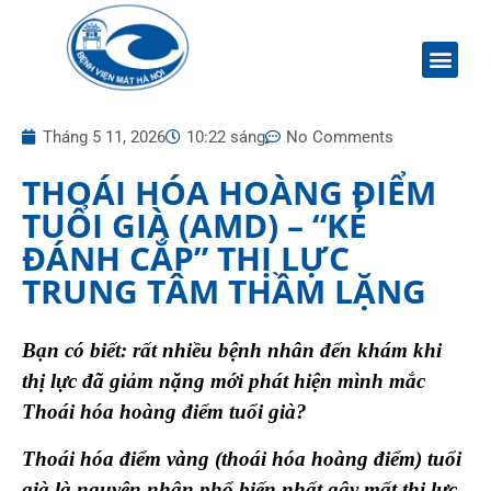
Tháng 5 11, 2026
10:22 sáng
No Comments
THOÁI HÓA HOÀNG ĐIỂM
TUỔI GIÀ (AMD) – “KẺ
ĐÁNH CẮP” THỊ LỰC
TRUNG TÂM THẦM LẶNG
Bạn có biết: rất nhiều bệnh nhân đến khám khi
thị lực đã giảm nặng mới phát hiện mình mắc
Thoái hóa hoàng điểm tuổi già?
Thoái hóa điểm vàng (thoái hóa hoàng điểm) tuổi
già là nguyên nhân phổ biến nhất gây mất thị lực