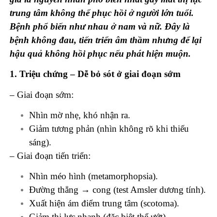
trung tâm không thể phục hồi ở người lớn tuổi.
Bệnh phổ biến như nhau ở nam và nữ. Đây là
bệnh không đau, tiến triển âm thầm nhưng để lại
hậu quả không hồi phục nếu phát hiện muộn.
1. Triệu chứng – Dễ bỏ sót ở giai đoạn sớm
– Giai đoạn sớm:
Nhìn mờ nhẹ, khó nhận ra.
Giảm tương phản (nhìn không rõ khi thiếu
sáng).
– Giai đoạn tiến triển:
Nhìn méo hình (metamorphopsia).
Đường thẳng → cong (test Amsler dương tính).
Xuất hiện ám điểm trung tâm (scotoma).
Giảm thị lực nhanh (đặc biệt thể ướt).