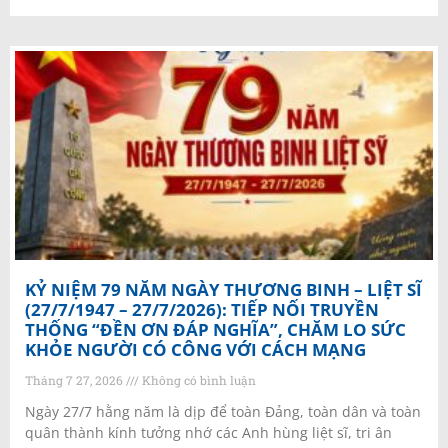
KỶ NIỆM 79 NĂM NGÀY THƯƠNG BINH – LIỆT SĨ
(27/7/1947 – 27/7/2026): TIẾP NỐI TRUYỀN
THỐNG “ĐỀN ƠN ĐÁP NGHĨA”, CHĂM LO SỨC
KHỎE NGƯỜI CÓ CÔNG VỚI CÁCH MẠNG
Tháng 7 27, 2026
Không có bình luận
Ngày 27/7 hằng năm là dịp để toàn Đảng, toàn dân và toàn
quân thành kính tưởng nhớ các Anh hùng liệt sĩ, tri ân