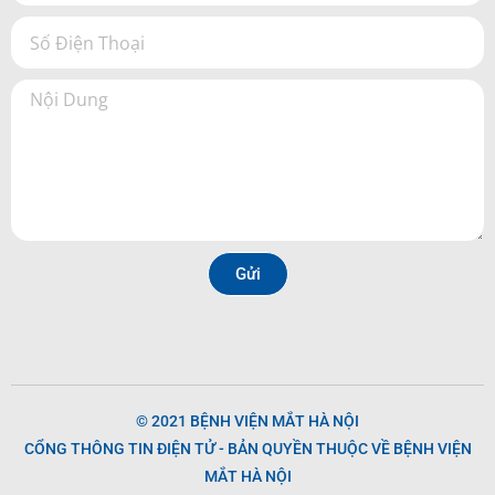
Gửi
© 2021 BỆNH VIỆN MẮT HÀ NỘI
CỔNG THÔNG TIN ĐIỆN TỬ - BẢN QUYỀN THUỘC VỀ BỆNH VIỆN
MẮT HÀ NỘI