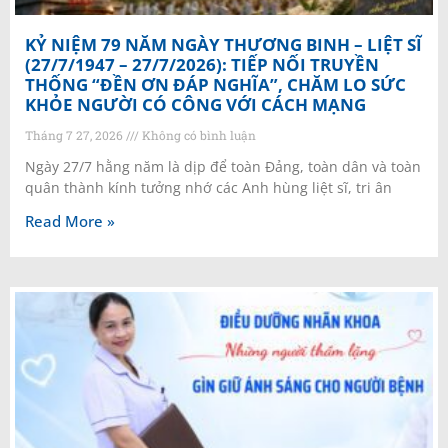
KỶ NIỆM 79 NĂM NGÀY THƯƠNG BINH – LIỆT SĨ
(27/7/1947 – 27/7/2026): TIẾP NỐI TRUYỀN
THỐNG “ĐỀN ƠN ĐÁP NGHĨA”, CHĂM LO SỨC
KHỎE NGƯỜI CÓ CÔNG VỚI CÁCH MẠNG
Tháng 7 27, 2026
Không có bình luận
Ngày 27/7 hằng năm là dịp để toàn Đảng, toàn dân và toàn
quân thành kính tưởng nhớ các Anh hùng liệt sĩ, tri ân
Read More »