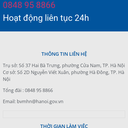
0848 95 8866
Hoạt động liên tục 24h
THÔNG TIN LIÊN HỆ
Trụ sở: Số 37 Hai Bà Trưng, phường Cửa Nam, TP. Hà Nội
Cơ sở: Số 2D Nguyễn Viết Xuân, phường Hà Đông, TP. Hà
Nội
Tổng đài : 0848 95 8866
Email: bvmhn@hanoi.gov.vn
THỜI GIAN LÀM VIỆC