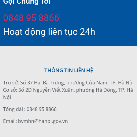
Gọi Chúng Tôi
0848 95 8866
Hoạt động liên tục 24h
THÔNG TIN LIÊN HỆ
Trụ sở: Số 37 Hai Bà Trưng, phường Cửa Nam, TP. Hà Nội
Cơ sở: Số 2D Nguyễn Viết Xuân, phường Hà Đông, TP. Hà
Nội
Tổng đài : 0848 95 8866
Email: bvmhn@hanoi.gov.vn