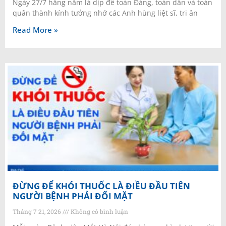
Ngày 27/7 hằng năm là dịp để toàn Đảng, toàn dân và toàn
quân thành kính tưởng nhớ các Anh hùng liệt sĩ, tri ân
Read More »
ĐỪNG ĐỂ KHÓI THUỐC LÀ ĐIỀU ĐẦU TIÊN
NGƯỜI BỆNH PHẢI ĐỐI MẶT
Tháng 7 21, 2026
Không có bình luận