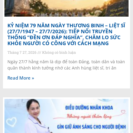
KỶ NIỆM 79 NĂM NGÀY THƯƠNG BINH – LIỆT SĨ
(27/7/1947 – 27/7/2026): TIẾP NỐI TRUYỀN
THỐNG “ĐỀN ƠN ĐÁP NGHĨA”, CHĂM LO SỨC
KHỎE NGƯỜI CÓ CÔNG VỚI CÁCH MẠNG
Tháng 7 27, 2026
Không có bình luận
Ngày 27/7 hằng năm là dịp để toàn Đảng, toàn dân và toàn
quân thành kính tưởng nhớ các Anh hùng liệt sĩ, tri ân
Read More »