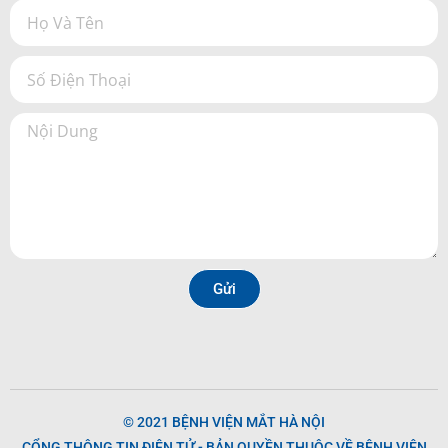
Gửi
© 2021 BỆNH VIỆN MẮT HÀ NỘI
CỔNG THÔNG TIN ĐIỆN TỬ - BẢN QUYỀN THUỘC VỀ BỆNH VIỆN