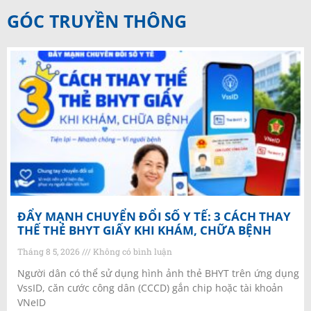
GÓC TRUYỀN THÔNG
ĐẨY MẠNH CHUYỂN ĐỔI SỐ Y TẾ: 3 CÁCH THAY
THẾ THẺ BHYT GIẤY KHI KHÁM, CHỮA BỆNH
Tháng 8 5, 2026
Không có bình luận
Người dân có thể sử dụng hình ảnh thẻ BHYT trên ứng dụng
VssID, căn cước công dân (CCCD) gắn chip hoặc tài khoản
VNeID