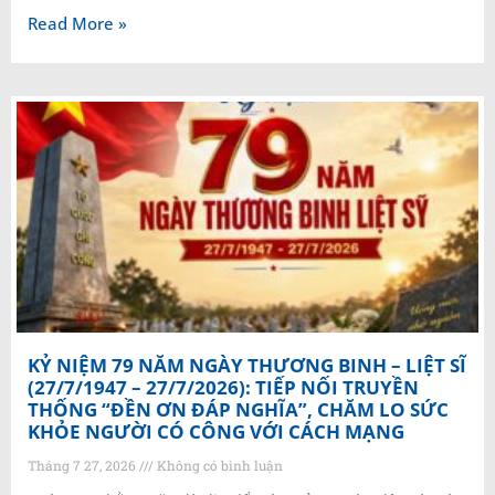
Read More »
KỶ NIỆM 79 NĂM NGÀY THƯƠNG BINH – LIỆT SĨ
(27/7/1947 – 27/7/2026): TIẾP NỐI TRUYỀN
THỐNG “ĐỀN ƠN ĐÁP NGHĨA”, CHĂM LO SỨC
KHỎE NGƯỜI CÓ CÔNG VỚI CÁCH MẠNG
Tháng 7 27, 2026
Không có bình luận