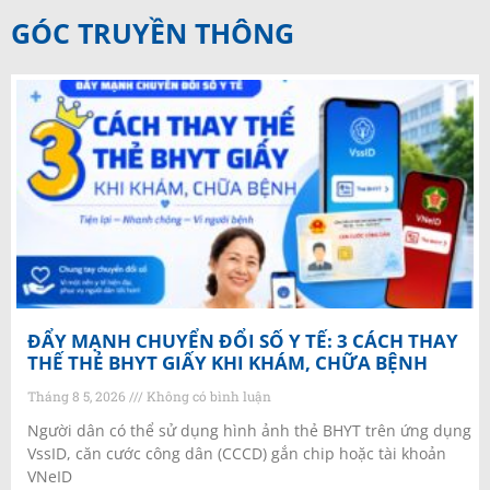
GÓC TRUYỀN THÔNG
ĐẨY MẠNH CHUYỂN ĐỔI SỐ Y TẾ: 3 CÁCH THAY
THẾ THẺ BHYT GIẤY KHI KHÁM, CHỮA BỆNH
Tháng 8 5, 2026
Không có bình luận
Người dân có thể sử dụng hình ảnh thẻ BHYT trên ứng dụng
VssID, căn cước công dân (CCCD) gắn chip hoặc tài khoản
VNeID