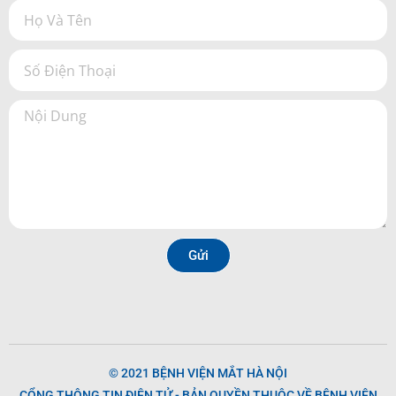
Gửi
© 2021 BỆNH VIỆN MẮT HÀ NỘI
CỔNG THÔNG TIN ĐIỆN TỬ - BẢN QUYỀN THUỘC VỀ BỆNH VIỆN