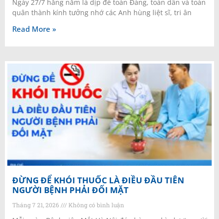
Ngày 27/7 hằng năm là dịp để toàn Đảng, toàn dân và toàn
quân thành kính tưởng nhớ các Anh hùng liệt sĩ, tri ân
Read More »
ĐỪNG ĐỂ KHÓI THUỐC LÀ ĐIỀU ĐẦU TIÊN
NGƯỜI BỆNH PHẢI ĐỐI MẶT
Tháng 7 21, 2026
Không có bình luận