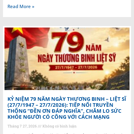
Read More »
KỶ NIỆM 79 NĂM NGÀY THƯƠNG BINH – LIỆT SĨ
(27/7/1947 – 27/7/2026): TIẾP NỐI TRUYỀN
THỐNG “ĐỀN ƠN ĐÁP NGHĨA”, CHĂM LO SỨC
KHỎE NGƯỜI CÓ CÔNG VỚI CÁCH MẠNG
Tháng 7 27, 2026
Không có bình luận