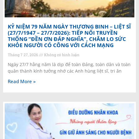
KỶ NIỆM 79 NĂM NGÀY THƯƠNG BINH – LIỆT SĨ
(27/7/1947 – 27/7/2026): TIẾP NỐI TRUYỀN
THỐNG “ĐỀN ƠN ĐÁP NGHĨA”, CHĂM LO SỨC
KHỎE NGƯỜI CÓ CÔNG VỚI CÁCH MẠNG
Tháng 7 27, 2026
Không có bình luận
Ngày 27/7 hằng năm là dịp để toàn Đảng, toàn dân và toàn
quân thành kính tưởng nhớ các Anh hùng liệt sĩ, tri ân
Read More »