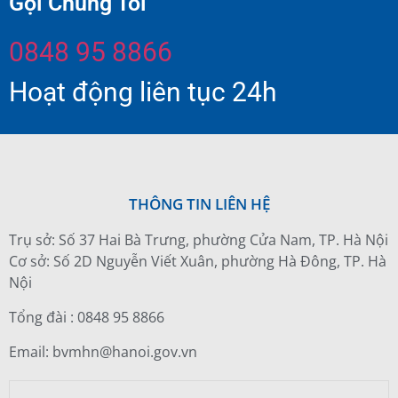
Gọi Chúng Tôi
0848 95 8866
Hoạt động liên tục 24h
THÔNG TIN LIÊN HỆ
Trụ sở: Số 37 Hai Bà Trưng, phường Cửa Nam, TP. Hà Nội
Cơ sở: Số 2D Nguyễn Viết Xuân, phường Hà Đông, TP. Hà
Nội
Tổng đài : 0848 95 8866
Email: bvmhn@hanoi.gov.vn