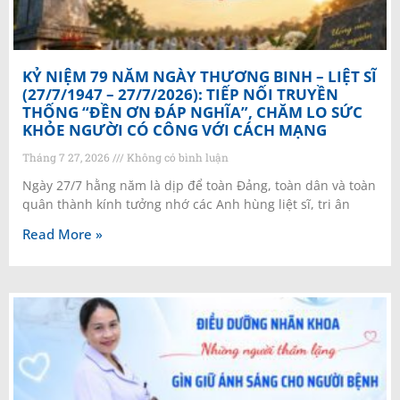
KỶ NIỆM 79 NĂM NGÀY THƯƠNG BINH – LIỆT SĨ
(27/7/1947 – 27/7/2026): TIẾP NỐI TRUYỀN
THỐNG “ĐỀN ƠN ĐÁP NGHĨA”, CHĂM LO SỨC
KHỎE NGƯỜI CÓ CÔNG VỚI CÁCH MẠNG
Tháng 7 27, 2026
Không có bình luận
Ngày 27/7 hằng năm là dịp để toàn Đảng, toàn dân và toàn
quân thành kính tưởng nhớ các Anh hùng liệt sĩ, tri ân
Read More »