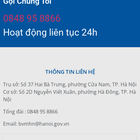
Gọi Chúng Tôi
0848 95 8866
Hoạt động liên tục 24h
THÔNG TIN LIÊN HỆ
Trụ sở: Số 37 Hai Bà Trưng, phường Cửa Nam, TP. Hà Nội
Cơ sở: Số 2D Nguyễn Viết Xuân, phường Hà Đông, TP. Hà
Nội
Tổng đài : 0848 95 8866
Email: bvmhn@hanoi.gov.vn