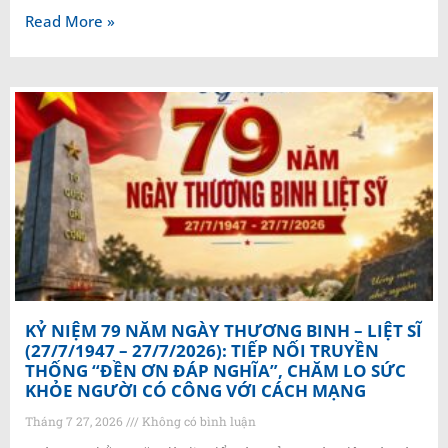
Read More »
KỶ NIỆM 79 NĂM NGÀY THƯƠNG BINH – LIỆT SĨ
(27/7/1947 – 27/7/2026): TIẾP NỐI TRUYỀN
THỐNG “ĐỀN ƠN ĐÁP NGHĨA”, CHĂM LO SỨC
KHỎE NGƯỜI CÓ CÔNG VỚI CÁCH MẠNG
Tháng 7 27, 2026
Không có bình luận