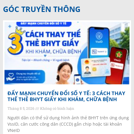
GÓC TRUYỀN THÔNG
ĐẨY MẠNH CHUYỂN ĐỔI SỐ Y TẾ: 3 CÁCH THAY
THẾ THẺ BHYT GIẤY KHI KHÁM, CHỮA BỆNH
Tháng 8 5, 2026
Không có bình luận
Người dân có thể sử dụng hình ảnh thẻ BHYT trên ứng dụng
VssID, căn cước công dân (CCCD) gắn chip hoặc tài khoản
VNeID