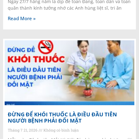
Ngày 27/7 hằng năm là dịp để toàn Đảng, toàn dân và toàn
quân thành kính tưởng nhớ các Anh hùng liệt sĩ, tri ân
Read More »
ĐỪNG ĐỂ KHÓI THUỐC LÀ ĐIỀU ĐẦU TIÊN
NGƯỜI BỆNH PHẢI ĐỐI MẶT
Tháng 7 21, 2026
Không có bình luận