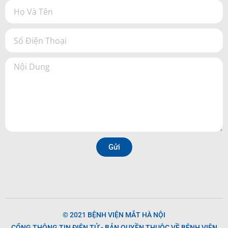
Gửi
© 2021 BỆNH VIỆN MẮT HÀ NỘI
CỔNG THÔNG TIN ĐIỆN TỬ - BẢN QUYỀN THUỘC VỀ BỆNH VIỆN