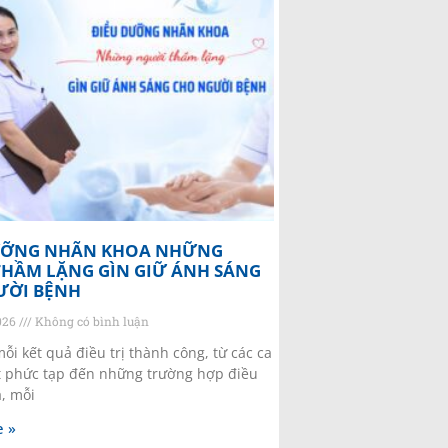
ƯỠNG NHÃN KHOA NHỮNG
HẦM LẶNG GÌN GIỮ ÁNH SÁNG
ƯỜI BỆNH
2026
Không có bình luận
ỗi kết quả điều trị thành công, từ các ca
 phức tạp đến những trường hợp điều
a, mỗi
 »