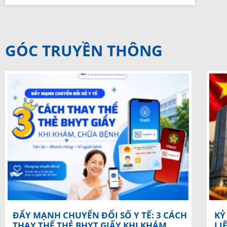
GÓC TRUYỀN THÔNG
ĐẨY MẠNH CHUYỂN ĐỔI SỐ Y TẾ: 3 CÁCH
KỶ
THAY THẾ THẺ BHYT GIẤY KHI KHÁM,
LI