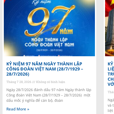
KỶ NIỆM 97 NĂM NGÀY THÀNH LẬP
KỶ
CÔNG ĐOÀN VIỆT NAM (28/7/1929 –
LI
28/7/2026)
TR
CH
Tháng 7 28, 2026
Không có bình luận
VỚ
Ngày 28/7/2026 đánh dấu 97 năm Ngày thành lập
Thá
Công đoàn Việt Nam (28/7/1929 – 28/7/2026) một
Ngà
dấu mốc ý nghĩa để cán bộ, đoàn
và 
Read More »
liệt