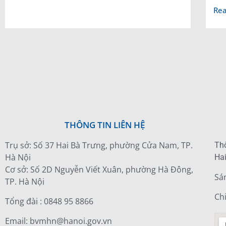
Rea
THÔNG TIN LIÊN HỆ
Trụ sở: Số 37 Hai Bà Trưng, phường Cửa Nam, TP.
Thờ
Hà Nội
Hai
Cơ sở: Số 2D Nguyễn Viết Xuân, phường Hà Đông,
Sá
TP. Hà Nội
Ch
Tổng đài : 0848 95 8866
Email: bvmhn@hanoi.gov.vn