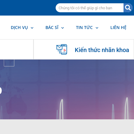
DỊCH VỤ
BÁC SĨ
TIN TỨC
LIÊN HỆ
Kiến thức nhãn khoa
p