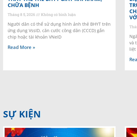
CHỮA BỆNH
TR
CH
Tháng 8 5, 2026
Không có bình luận
VỚ
Người dân có thể sử dụng hình ảnh thẻ BHYT trên
Thá
ứng dụng VssID, căn cước công dân (CCCD) gắn
Ngà
chip hoặc tài khoản VNeID
và 
Read More »
liệt
Rea
SỰ KIỆN