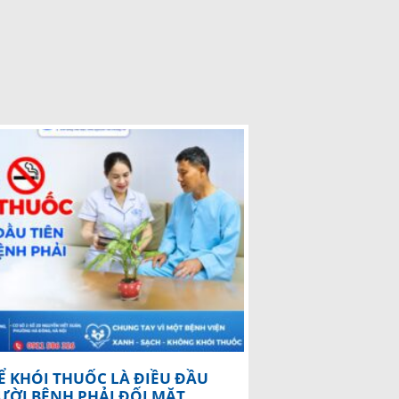
 KHÓI THUỐC LÀ ĐIỀU ĐẦU
ƯỜI BỆNH PHẢI ĐỐI MẶT