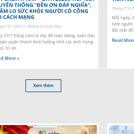
UYỀN THỐNG “ĐỀN ƠN ĐÁP NGHĨA”,
Tháng 7 21, 
ĂM LO SỨC KHỎE NGƯỜI CÓ CÔNG
I CÁCH MẠNG
Mỗi ngày, 
lượt người
ng 7 27, 2026
Không có bình luận
đôi mắt đỏ 
y 27/7 hằng năm là dịp để toàn Đảng, toàn dân
Read More
toàn quân thành kính tưởng nhớ các Anh hùng
 sĩ, tri ân
d More »
Xem thêm