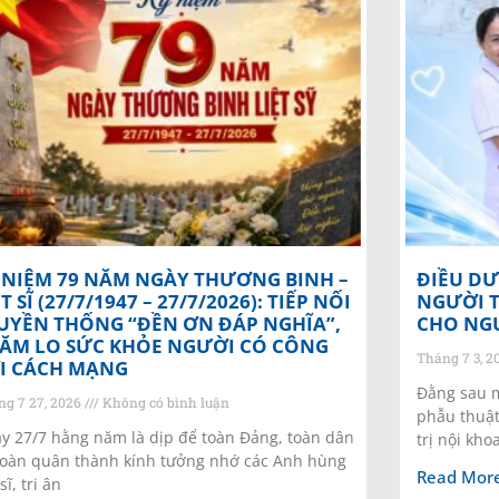
 NIỆM 79 NĂM NGÀY THƯƠNG BINH –
ĐIỀU D
ỆT SĨ (27/7/1947 – 27/7/2026): TIẾP NỐI
NGƯỜI T
UYỀN THỐNG “ĐỀN ƠN ĐÁP NGHĨA”,
CHO NG
ĂM LO SỨC KHỎE NGƯỜI CÓ CÔNG
Tháng 7 3, 
I CÁCH MẠNG
Đằng sau m
ng 7 27, 2026
Không có bình luận
phẫu thuật
y 27/7 hằng năm là dịp để toàn Đảng, toàn dân
trị nội kho
toàn quân thành kính tưởng nhớ các Anh hùng
Read More
 sĩ, tri ân