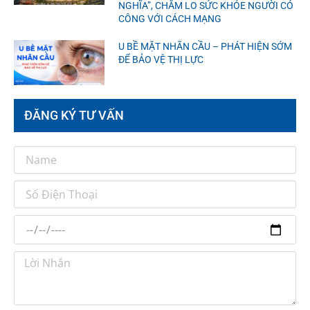
NGHĨA”, CHĂM LO SỨC KHỎE NGƯỜI CÓ
CÔNG VỚI CÁCH MẠNG
U BỀ MẶT NHÃN CẦU – PHÁT HIỆN SỚM
ĐỂ BẢO VỆ THỊ LỰC
ĐĂNG KÝ TƯ VẤN