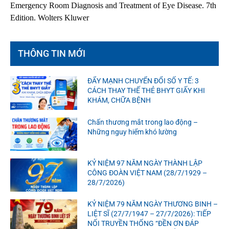
Emergency Room Diagnosis and Treatment of Eye Disease. 7th
Edition. Wolters Kluwer
THÔNG TIN MỚI
ĐẨY MẠNH CHUYỂN ĐỔI SỐ Y TẾ: 3
CÁCH THAY THẾ THẺ BHYT GIẤY KHI
KHÁM, CHỮA BỆNH
Chấn thương mắt trong lao động –
Những nguy hiểm khó lường
KỶ NIỆM 97 NĂM NGÀY THÀNH LẬP
CÔNG ĐOÀN VIỆT NAM (28/7/1929 –
28/7/2026)
KỶ NIỆM 79 NĂM NGÀY THƯƠNG BINH –
LIỆT SĨ (27/7/1947 – 27/7/2026): TIẾP
NỐI TRUYỀN THỐNG “ĐỀN ƠN ĐÁP