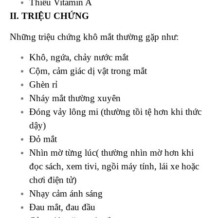
Thiếu Vitamin A
II. TRIỆU CHỨNG
Những triệu chứng khô mắt thường gặp như:
Khô, n
gứa, c
hảy nước mắt
Cộm, c
ảm giác dị vật trong mắt
Ghèn rỉ
Nháy mắt thường xuyên
Đóng vảy lông mi (thường tồi tệ hơn khi thức
dậy)
Đỏ mắt
Nhìn mờ từng lúc( thường nhìn mờ hơn khi
đọc sách, xem tivi, ngồi máy tính, lái xe hoặc
chơi điện tử)
Nhạy cảm ánh sáng
Đau mắt, đau đầu