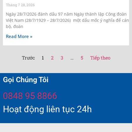
Tháng 7 28, 2026
Ngày 28/7/2026 đánh dấu 97 năm Ngày thành lập Công đoàn
Việt Nam (28/7/1929 – 28/7/2026) một dấu mốc ý nghĩa để cán
bộ, đoàn
Read More »
Trước
1
2
3
…
5
Tiếp theo
Gọi Chúng Tôi
0848 95 8866
Hoạt động liên tục 24h