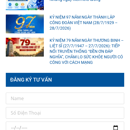
KỶ NIỆM 97 NĂM NGÀY THÀNH LẬP
CÔNG ĐOÀN VIỆT NAM (28/7/1929 –
28/7/2026)
KỶ NIỆM 79 NĂM NGÀY THƯƠNG BINH –
LIỆT SĨ (27/7/1947 – 27/7/2026): TIẾP
NỐI TRUYỀN THỐNG “ĐỀN ƠN ĐÁP
NGHĨA”, CHĂM LO SỨC KHỎE NGƯỜI CÓ
CÔNG VỚI CÁCH MẠNG
ĐĂNG KÝ TƯ VẤN