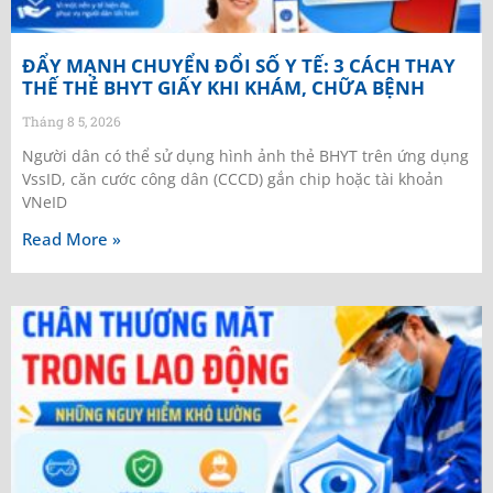
ĐẨY MẠNH CHUYỂN ĐỔI SỐ Y TẾ: 3 CÁCH THAY
THẾ THẺ BHYT GIẤY KHI KHÁM, CHỮA BỆNH
Tháng 8 5, 2026
Người dân có thể sử dụng hình ảnh thẻ BHYT trên ứng dụng
VssID, căn cước công dân (CCCD) gắn chip hoặc tài khoản
VNeID
Read More »