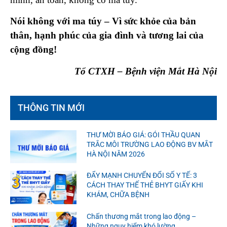
Nói không với ma túy – Vì sức khỏe của bản
thân, hạnh phúc của gia đình và tương lai của
cộng đồng!
Tổ CTXH – Bệnh viện Mắt Hà Nội
THÔNG TIN MỚI
THƯ MỜI BÁO GIÁ: GÓI THẦU QUAN
TRẮC MÔI TRƯỜNG LAO ĐỘNG BV MẮT
HÀ NỘI NĂM 2026
ĐẨY MẠNH CHUYỂN ĐỔI SỐ Y TẾ: 3
CÁCH THAY THẾ THẺ BHYT GIẤY KHI
KHÁM, CHỮA BỆNH
Chấn thương mắt trong lao động –
Những nguy hiểm khó lường