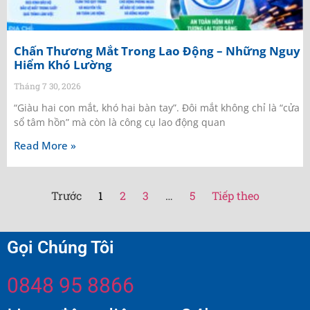
Chấn Thương Mắt Trong Lao Động – Những Nguy
Hiểm Khó Lường
Tháng 7 30, 2026
“Giàu hai con mắt, khó hai bàn tay”. Đôi mắt không chỉ là “cửa
sổ tâm hồn” mà còn là công cụ lao động quan
Read More »
Trước
1
2
3
…
5
Tiếp theo
Gọi Chúng Tôi
0848 95 8866