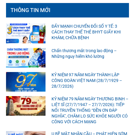
THÔNG TIN MỚI
ĐẨY MẠNH CHUYỂN ĐỔI SỐ Y TẾ: 3
CÁCH THAY THẾ THẺ BHYT GIẤY KHI
KHÁM, CHỮA BỆNH
Chấn thương mắt trong lao động –
Những nguy hiểm khó lường
KỶ NIỆM 97 NĂM NGÀY THÀNH LẬP
CÔNG ĐOÀN VIỆT NAM (28/7/1929 –
28/7/2026)
KỶ NIỆM 79 NĂM NGÀY THƯƠNG BINH –
LIỆT SĨ (27/7/1947 – 27/7/2026): TIẾP
NỐI TRUYỀN THỐNG “ĐỀN ƠN ĐÁP
NGHĨA”, CHĂM LO SỨC KHỎE NGƯỜI CÓ
CÔNG VỚI CÁCH MẠNG
U BỀ MẶT NHÃN CẦU – PHÁT HIỆN SỚM