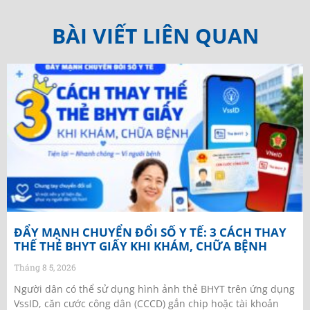
BÀI VIẾT LIÊN QUAN
ĐẨY MẠNH CHUYỂN ĐỔI SỐ Y TẾ: 3 CÁCH THAY
THẾ THẺ BHYT GIẤY KHI KHÁM, CHỮA BỆNH
Tháng 8 5, 2026
Người dân có thể sử dụng hình ảnh thẻ BHYT trên ứng dụng
VssID, căn cước công dân (CCCD) gắn chip hoặc tài khoản