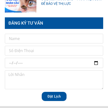
ĐỂ BẢO VỆ THỊ LỰC
ĐĂNG KÝ TƯ VẤN
Đặt Lịch