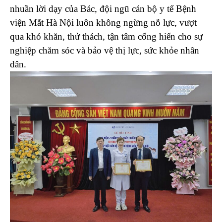
nhuần lời dạy của Bác, đội ngũ cán bộ y tế Bệnh
viện Mắt Hà Nội luôn không ngừng nỗ lực, vượt
qua khó khăn, thử thách, tận tâm cống hiến cho sự
nghiệp chăm sóc và bảo vệ thị lực, sức khỏe nhân
dân.