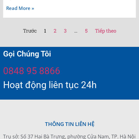
Read More »
Trước
1
2
3
…
5
Tiếp theo
Gọi Chúng Tôi
0848 95 8866
Hoạt động liên tục 24h
THÔNG TIN LIÊN HỆ
Trụ sở: Số 37 Hai Bà Trưng, phường Cửa Nam, TP. Hà Nội