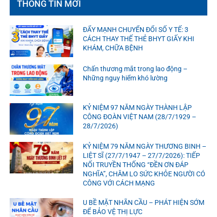
THÔNG TIN MỚI
ĐẨY MẠNH CHUYỂN ĐỔI SỐ Y TẾ: 3
CÁCH THAY THẾ THẺ BHYT GIẤY KHI
KHÁM, CHỮA BỆNH
Chấn thương mắt trong lao động –
Những nguy hiểm khó lường
KỶ NIỆM 97 NĂM NGÀY THÀNH LẬP
CÔNG ĐOÀN VIỆT NAM (28/7/1929 –
28/7/2026)
KỶ NIỆM 79 NĂM NGÀY THƯƠNG BINH –
LIỆT SĨ (27/7/1947 – 27/7/2026): TIẾP
NỐI TRUYỀN THỐNG “ĐỀN ƠN ĐÁP
NGHĨA”, CHĂM LO SỨC KHỎE NGƯỜI CÓ
CÔNG VỚI CÁCH MẠNG
U BỀ MẶT NHÃN CẦU – PHÁT HIỆN SỚM
ĐỂ BẢO VỆ THỊ LỰC