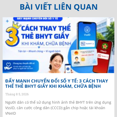
BÀI VIẾT LIÊN QUAN
ĐẨY MẠNH CHUYỂN ĐỔI SỐ Y TẾ: 3 CÁCH THAY
THẾ THẺ BHYT GIẤY KHI KHÁM, CHỮA BỆNH
Tháng 8 5, 2026
Người dân có thể sử dụng hình ảnh thẻ BHYT trên ứng dụng
VssID, căn cước công dân (CCCD) gắn chip hoặc tài khoản
VNeID