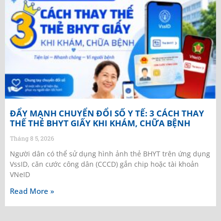
ĐẨY MẠNH CHUYỂN ĐỔI SỐ Y TẾ: 3 CÁCH THAY
THẾ THẺ BHYT GIẤY KHI KHÁM, CHỮA BỆNH
Tháng 8 5, 2026
Người dân có thể sử dụng hình ảnh thẻ BHYT trên ứng dụng
VssID, căn cước công dân (CCCD) gắn chip hoặc tài khoản
VNeID
Read More »