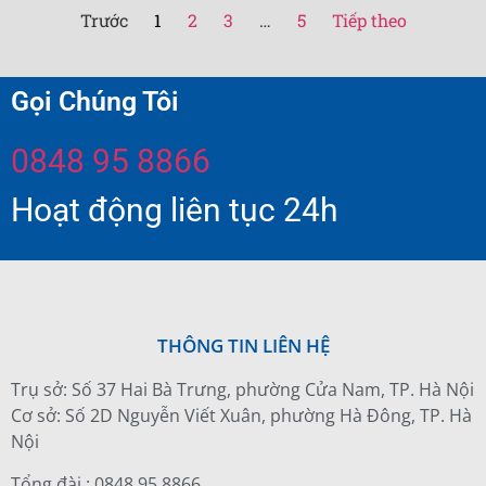
Trước
1
2
3
…
5
Tiếp theo
Gọi Chúng Tôi
0848 95 8866
Hoạt động liên tục 24h
THÔNG TIN LIÊN HỆ
Trụ sở: Số 37 Hai Bà Trưng, phường Cửa Nam, TP. Hà Nội
Cơ sở: Số 2D Nguyễn Viết Xuân, phường Hà Đông, TP. Hà
Nội
Tổng đài : 0848 95 8866