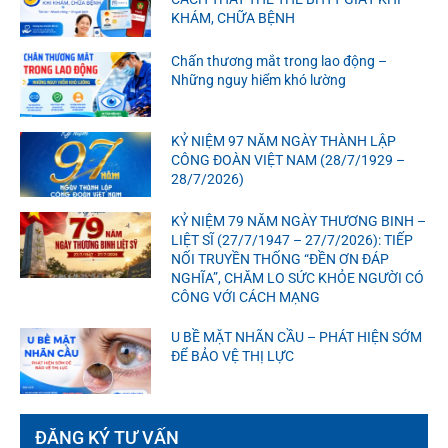
KHÁM, CHỮA BỆNH
Chấn thương mắt trong lao động –
Những nguy hiểm khó lường
KỶ NIỆM 97 NĂM NGÀY THÀNH LẬP
CÔNG ĐOÀN VIỆT NAM (28/7/1929 –
28/7/2026)
KỶ NIỆM 79 NĂM NGÀY THƯƠNG BINH –
LIỆT SĨ (27/7/1947 – 27/7/2026): TIẾP
NỐI TRUYỀN THỐNG “ĐỀN ƠN ĐÁP
NGHĨA”, CHĂM LO SỨC KHỎE NGƯỜI CÓ
CÔNG VỚI CÁCH MẠNG
U BỀ MẶT NHÃN CẦU – PHÁT HIỆN SỚM
ĐỂ BẢO VỆ THỊ LỰC
ĐĂNG KÝ TƯ VẤN