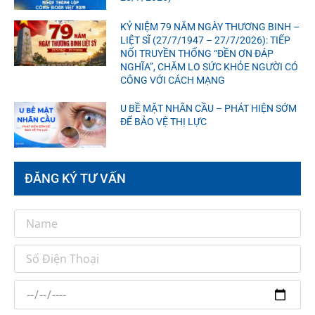
KỶ NIỆM 79 NĂM NGÀY THƯƠNG BINH –
LIỆT SĨ (27/7/1947 – 27/7/2026): TIẾP
NỐI TRUYỀN THỐNG “ĐỀN ƠN ĐÁP
NGHĨA”, CHĂM LO SỨC KHỎE NGƯỜI CÓ
CÔNG VỚI CÁCH MẠNG
U BỀ MẶT NHÃN CẦU – PHÁT HIỆN SỚM
ĐỂ BẢO VỆ THỊ LỰC
ĐĂNG KÝ TƯ VẤN