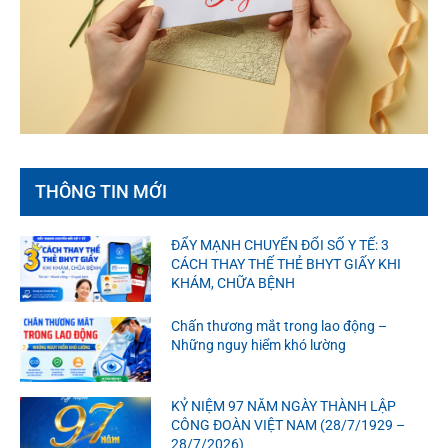
THÔNG TIN MỚI
ĐẨY MẠNH CHUYỂN ĐỔI SỐ Y TẾ: 3
CÁCH THAY THẾ THẺ BHYT GIẤY KHI
KHÁM, CHỮA BỆNH
Chấn thương mắt trong lao động –
Những nguy hiểm khó lường
KỶ NIỆM 97 NĂM NGÀY THÀNH LẬP
CÔNG ĐOÀN VIỆT NAM (28/7/1929 –
28/7/2026)