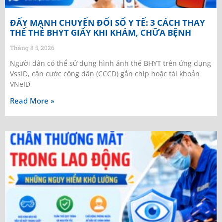
ĐẨY MẠNH CHUYỂN ĐỔI SỐ Y TẾ: 3 CÁCH THAY
THẾ THẺ BHYT GIẤY KHI KHÁM, CHỮA BỆNH
Tháng 8 5, 2026
Người dân có thể sử dụng hình ảnh thẻ BHYT trên ứng dụng
VssID, căn cước công dân (CCCD) gắn chip hoặc tài khoản
VNeID
Read More »