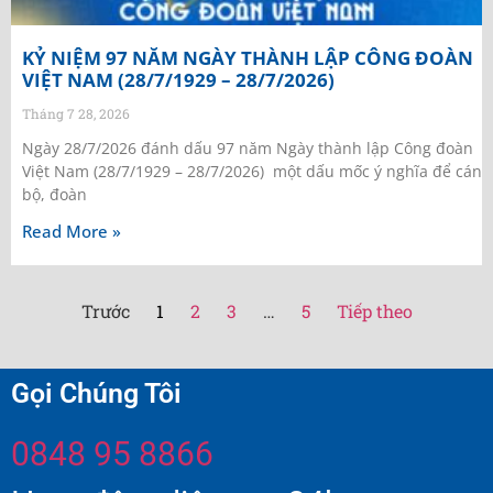
KỶ NIỆM 97 NĂM NGÀY THÀNH LẬP CÔNG ĐOÀN
VIỆT NAM (28/7/1929 – 28/7/2026)
Tháng 7 28, 2026
Ngày 28/7/2026 đánh dấu 97 năm Ngày thành lập Công đoàn
Việt Nam (28/7/1929 – 28/7/2026) một dấu mốc ý nghĩa để cán
bộ, đoàn
Read More »
Trước
1
2
3
…
5
Tiếp theo
Gọi Chúng Tôi
0848 95 8866