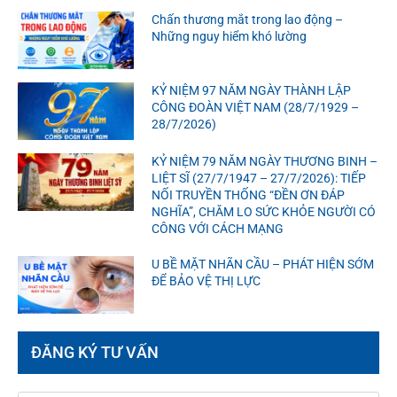
Chấn thương mắt trong lao động –
Những nguy hiểm khó lường
KỶ NIỆM 97 NĂM NGÀY THÀNH LẬP
CÔNG ĐOÀN VIỆT NAM (28/7/1929 –
28/7/2026)
KỶ NIỆM 79 NĂM NGÀY THƯƠNG BINH –
LIỆT SĨ (27/7/1947 – 27/7/2026): TIẾP
NỐI TRUYỀN THỐNG “ĐỀN ƠN ĐÁP
NGHĨA”, CHĂM LO SỨC KHỎE NGƯỜI CÓ
CÔNG VỚI CÁCH MẠNG
U BỀ MẶT NHÃN CẦU – PHÁT HIỆN SỚM
ĐỂ BẢO VỆ THỊ LỰC
ĐĂNG KÝ TƯ VẤN