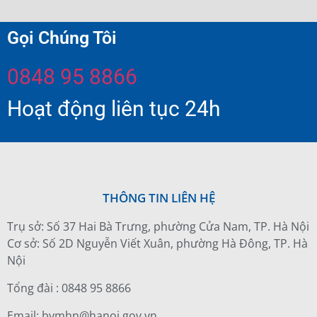
Gọi Chúng Tôi
0848 95 8866
Hoạt động liên tục 24h
THÔNG TIN LIÊN HỆ
Trụ sở: Số 37 Hai Bà Trưng, phường Cửa Nam, TP. Hà Nội
Cơ sở: Số 2D Nguyễn Viết Xuân, phường Hà Đông, TP. Hà
Nội
Tổng đài : 0848 95 8866
Email: bvmhn@hanoi.gov.vn