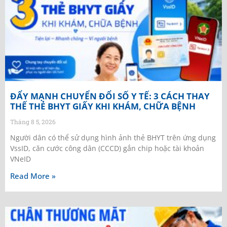
ĐẨY MẠNH CHUYỂN ĐỔI SỐ Y TẾ: 3 CÁCH THAY
THẾ THẺ BHYT GIẤY KHI KHÁM, CHỮA BỆNH
Tháng 8 5, 2026
Người dân có thể sử dụng hình ảnh thẻ BHYT trên ứng dụng
VssID, căn cước công dân (CCCD) gắn chip hoặc tài khoản
VNeID
Read More »