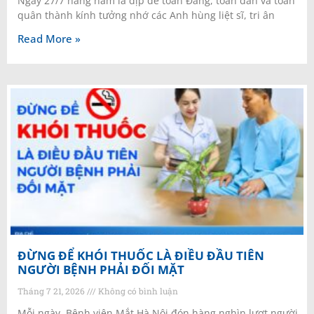
Ngày 27/7 hằng năm là dịp để toàn Đảng, toàn dân và toàn
quân thành kính tưởng nhớ các Anh hùng liệt sĩ, tri ân
Read More »
ĐỪNG ĐỂ KHÓI THUỐC LÀ ĐIỀU ĐẦU TIÊN
NGƯỜI BỆNH PHẢI ĐỐI MẶT
Tháng 7 21, 2026
Không có bình luận
Mỗi ngày, Bệnh viện Mắt Hà Nội đón hàng nghìn lượt người