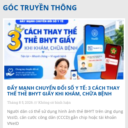
GÓC TRUYỀN THÔNG
ĐẨY MẠNH CHUYỂN ĐỔI SỐ Y TẾ: 3 CÁCH THAY
THẾ THẺ BHYT GIẤY KHI KHÁM, CHỮA BỆNH
Tháng 8 5, 2026
Không có bình luận
Người dân có thể sử dụng hình ảnh thẻ BHYT trên ứng dụng
VssID, căn cước công dân (CCCD) gắn chip hoặc tài khoản
VNeID