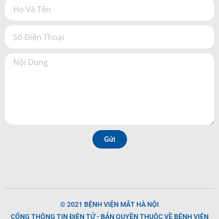
Gửi
© 2021 BỆNH VIỆN MẮT HÀ NỘI
CỔNG THÔNG TIN ĐIỆN TỬ - BẢN QUYỀN THUỘC VỀ BỆNH VIỆN