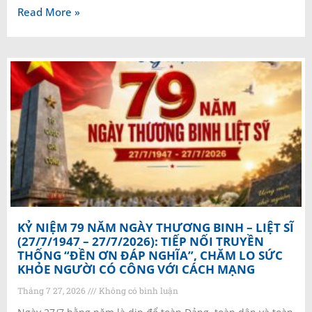
Read More »
KỶ NIỆM 79 NĂM NGÀY THƯƠNG BINH – LIỆT SĨ
(27/7/1947 – 27/7/2026): TIẾP NỐI TRUYỀN
THỐNG “ĐỀN ƠN ĐÁP NGHĨA”, CHĂM LO SỨC
KHỎE NGƯỜI CÓ CÔNG VỚI CÁCH MẠNG
Tháng 7 27, 2026
Không có bình luận