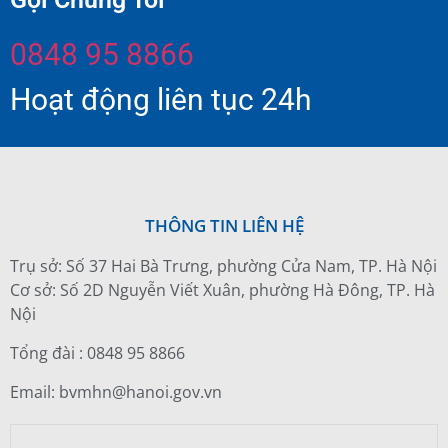
0848 95 8866
Hoạt động liên tục 24h
THÔNG TIN LIÊN HỆ
Trụ sở: Số 37 Hai Bà Trưng, phường Cửa Nam, TP. Hà Nội
Cơ sở: Số 2D Nguyễn Viết Xuân, phường Hà Đông, TP. Hà
Nội
Tổng đài : 0848 95 8866
Email: bvmhn@hanoi.gov.vn