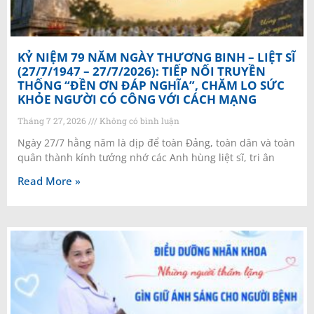
KỶ NIỆM 79 NĂM NGÀY THƯƠNG BINH – LIỆT SĨ
(27/7/1947 – 27/7/2026): TIẾP NỐI TRUYỀN
THỐNG “ĐỀN ƠN ĐÁP NGHĨA”, CHĂM LO SỨC
KHỎE NGƯỜI CÓ CÔNG VỚI CÁCH MẠNG
Tháng 7 27, 2026
Không có bình luận
Ngày 27/7 hằng năm là dịp để toàn Đảng, toàn dân và toàn
quân thành kính tưởng nhớ các Anh hùng liệt sĩ, tri ân
Read More »