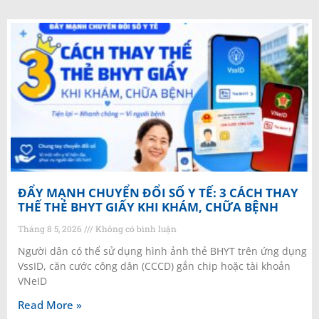
ĐẨY MẠNH CHUYỂN ĐỔI SỐ Y TẾ: 3 CÁCH THAY
THẾ THẺ BHYT GIẤY KHI KHÁM, CHỮA BỆNH
Tháng 8 5, 2026
Không có bình luận
Người dân có thể sử dụng hình ảnh thẻ BHYT trên ứng dụng
VssID, căn cước công dân (CCCD) gắn chip hoặc tài khoản
VNeID
Read More »