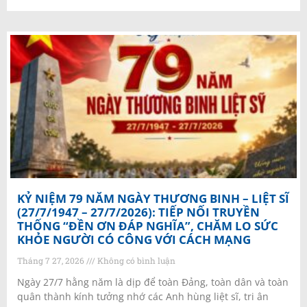
KỶ NIỆM 79 NĂM NGÀY THƯƠNG BINH – LIỆT SĨ
(27/7/1947 – 27/7/2026): TIẾP NỐI TRUYỀN
THỐNG “ĐỀN ƠN ĐÁP NGHĨA”, CHĂM LO SỨC
KHỎE NGƯỜI CÓ CÔNG VỚI CÁCH MẠNG
Tháng 7 27, 2026
Không có bình luận
Ngày 27/7 hằng năm là dịp để toàn Đảng, toàn dân và toàn
quân thành kính tưởng nhớ các Anh hùng liệt sĩ, tri ân