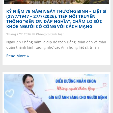
KỶ NIỆM 79 NĂM NGÀY THƯƠNG BINH – LIỆT SĨ
(27/7/1947 – 27/7/2026): TIẾP NỐI TRUYỀN
THỐNG “ĐỀN ƠN ĐÁP NGHĨA”, CHĂM LO SỨC
KHỎE NGƯỜI CÓ CÔNG VỚI CÁCH MẠNG
Tháng 7 27, 2026
Không có bình luận
Ngày 27/7 hằng năm là dịp để toàn Đảng, toàn dân và toàn
quân thành kính tưởng nhớ các Anh hùng liệt sĩ, tri ân
Read More »