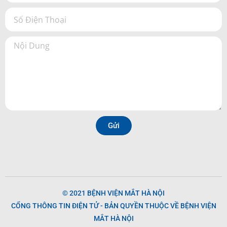
Gửi
© 2021 BỆNH VIỆN MẮT HÀ NỘI
CỔNG THÔNG TIN ĐIỆN TỬ - BẢN QUYỀN THUỘC VỀ BỆNH VIỆN
MẮT HÀ NỘI