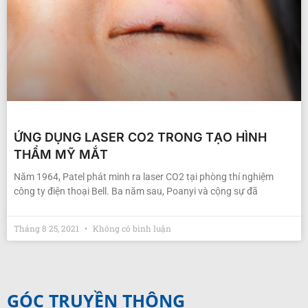
ỨNG DỤNG LASER CO2 TRONG TẠO HÌNH
THẨM MỸ MẮT
Năm 1964, Patel phát minh ra laser CO2 tại phòng thí nghiệm
công ty điện thoại Bell. Ba năm sau, Poanyi và cộng sự đã
Tháng 8 25, 2021
Không có bình luận
GÓC TRUYỀN THÔNG