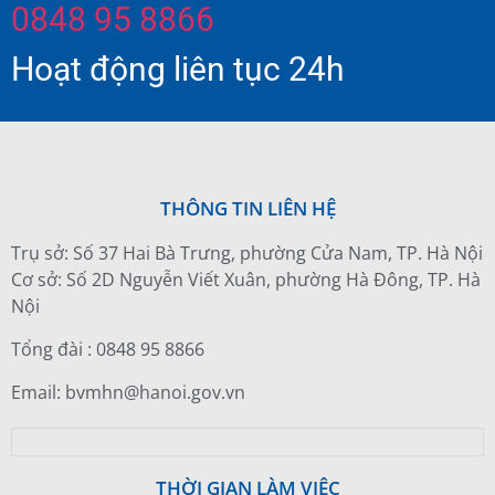
0848 95 8866
Hoạt động liên tục 24h
THÔNG TIN LIÊN HỆ
Trụ sở: Số 37 Hai Bà Trưng, phường Cửa Nam, TP. Hà Nội
Cơ sở: Số 2D Nguyễn Viết Xuân, phường Hà Đông, TP. Hà
Nội
Tổng đài : 0848 95 8866
Email: bvmhn@hanoi.gov.vn
THỜI GIAN LÀM VIỆC