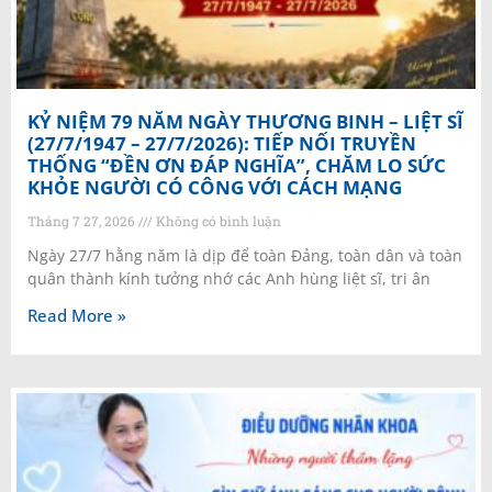
KỶ NIỆM 79 NĂM NGÀY THƯƠNG BINH – LIỆT SĨ
(27/7/1947 – 27/7/2026): TIẾP NỐI TRUYỀN
THỐNG “ĐỀN ƠN ĐÁP NGHĨA”, CHĂM LO SỨC
KHỎE NGƯỜI CÓ CÔNG VỚI CÁCH MẠNG
Tháng 7 27, 2026
Không có bình luận
Ngày 27/7 hằng năm là dịp để toàn Đảng, toàn dân và toàn
quân thành kính tưởng nhớ các Anh hùng liệt sĩ, tri ân
Read More »