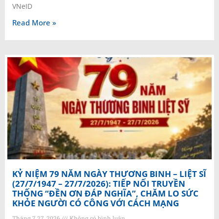
VNeID
Read More »
KỶ NIỆM 79 NĂM NGÀY THƯƠNG BINH – LIỆT SĨ
(27/7/1947 – 27/7/2026): TIẾP NỐI TRUYỀN
THỐNG “ĐỀN ƠN ĐÁP NGHĨA”, CHĂM LO SỨC
KHỎE NGƯỜI CÓ CÔNG VỚI CÁCH MẠNG
Tháng 7 27, 2026
Không có bình luận