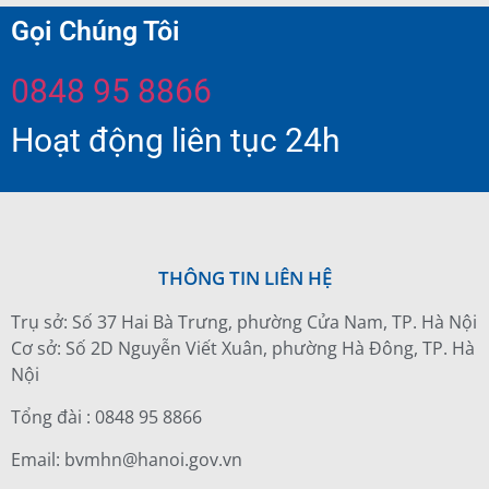
Gọi Chúng Tôi
0848 95 8866
Hoạt động liên tục 24h
THÔNG TIN LIÊN HỆ
Trụ sở: Số 37 Hai Bà Trưng, phường Cửa Nam, TP. Hà Nội
Cơ sở: Số 2D Nguyễn Viết Xuân, phường Hà Đông, TP. Hà
Nội
Tổng đài : 0848 95 8866
Email: bvmhn@hanoi.gov.vn