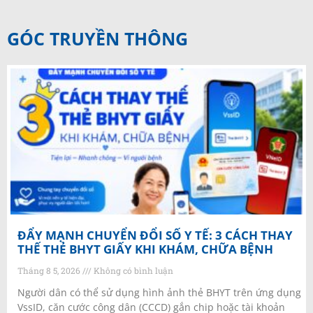
GÓC TRUYỀN THÔNG
ĐẨY MẠNH CHUYỂN ĐỔI SỐ Y TẾ: 3 CÁCH THAY
THẾ THẺ BHYT GIẤY KHI KHÁM, CHỮA BỆNH
Tháng 8 5, 2026
Không có bình luận
Người dân có thể sử dụng hình ảnh thẻ BHYT trên ứng dụng
VssID, căn cước công dân (CCCD) gắn chip hoặc tài khoản