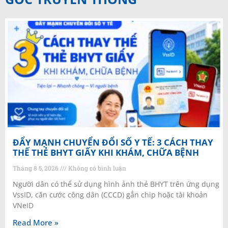
ĐẨY MẠNH CHUYỂN ĐỔI SỐ Y TẾ: 3 CÁCH THAY
THẾ THẺ BHYT GIẤY KHI KHÁM, CHỮA BỆNH
Tháng 8 5, 2026
Không có bình luận
Người dân có thể sử dụng hình ảnh thẻ BHYT trên ứng dụng
VssID, căn cước công dân (CCCD) gắn chip hoặc tài khoản
VNeID
Read More »