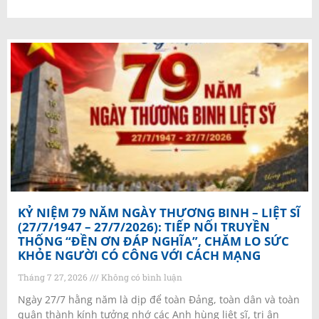
KỶ NIỆM 79 NĂM NGÀY THƯƠNG BINH – LIỆT SĨ
(27/7/1947 – 27/7/2026): TIẾP NỐI TRUYỀN
THỐNG “ĐỀN ƠN ĐÁP NGHĨA”, CHĂM LO SỨC
KHỎE NGƯỜI CÓ CÔNG VỚI CÁCH MẠNG
Tháng 7 27, 2026
Không có bình luận
Ngày 27/7 hằng năm là dịp để toàn Đảng, toàn dân và toàn
quân thành kính tưởng nhớ các Anh hùng liệt sĩ, tri ân