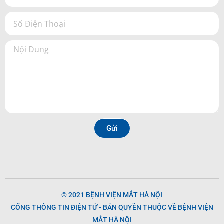
Gửi
© 2021 BỆNH VIỆN MẮT HÀ NỘI
CỔNG THÔNG TIN ĐIỆN TỬ - BẢN QUYỀN THUỘC VỀ BỆNH VIỆN
MẮT HÀ NỘI