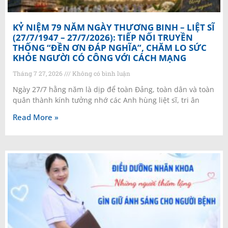
KỶ NIỆM 79 NĂM NGÀY THƯƠNG BINH – LIỆT SĨ
(27/7/1947 – 27/7/2026): TIẾP NỐI TRUYỀN
THỐNG “ĐỀN ƠN ĐÁP NGHĨA”, CHĂM LO SỨC
KHỎE NGƯỜI CÓ CÔNG VỚI CÁCH MẠNG
Tháng 7 27, 2026
Không có bình luận
Ngày 27/7 hằng năm là dịp để toàn Đảng, toàn dân và toàn
quân thành kính tưởng nhớ các Anh hùng liệt sĩ, tri ân
Read More »