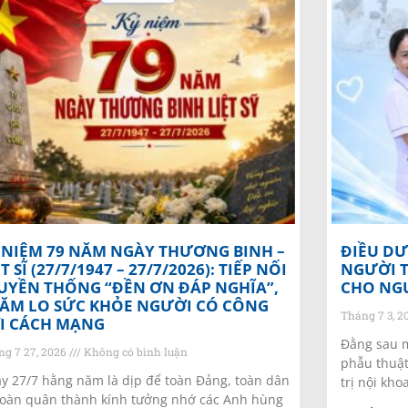
 NIỆM 79 NĂM NGÀY THƯƠNG BINH –
ĐIỀU D
ỆT SĨ (27/7/1947 – 27/7/2026): TIẾP NỐI
NGƯỜI T
UYỀN THỐNG “ĐỀN ƠN ĐÁP NGHĨA”,
CHO NG
ĂM LO SỨC KHỎE NGƯỜI CÓ CÔNG
Tháng 7 3, 
I CÁCH MẠNG
Đằng sau m
ng 7 27, 2026
Không có bình luận
phẫu thuật
y 27/7 hằng năm là dịp để toàn Đảng, toàn dân
trị nội kho
toàn quân thành kính tưởng nhớ các Anh hùng