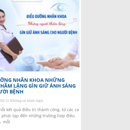
ƯỠNG NHÃN KHOA NHỮNG
HẦM LẶNG GÌN GIỮ ÁNH SÁNG
ƯỜI BỆNH
2026
Không có bình luận
ỗi kết quả điều trị thành công, từ các ca
 phức tạp đến những trường hợp điều
a, mỗi