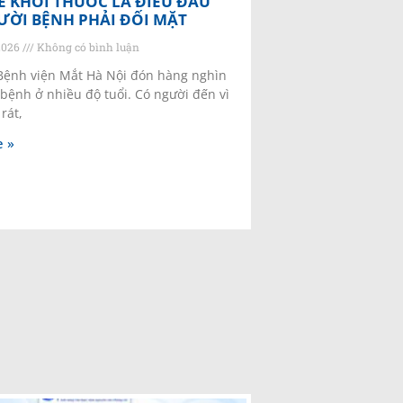
 KHÓI THUỐC LÀ ĐIỀU ĐẦU
ƯỜI BỆNH PHẢI ĐỐI MẶT
2026
Không có bình luận
Bệnh viện Mắt Hà Nội đón hàng nghìn
 bệnh ở nhiều độ tuổi. Có người đến vì
rát,
 »