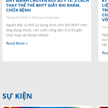
ĐẨY MẠNH CHUYỂN ĐỔI SỐ Y TẾ: 3 CÁCH
KỶ
THAY THẾ THẺ BHYT GIẤY KHI KHÁM,
LI
CHỮA BỆNH
TR
CH
Tháng 8 5, 2026
Không có bình luận
VỚ
Người dân có thể sử dụng hình ảnh thẻ BHYT trên
Thá
ứng dụng VssID, căn cước công dân (CCCD) gắn
Ngà
chip hoặc tài khoản VNeID
và 
Read More »
liệt
Rea
SỰ KIỆN