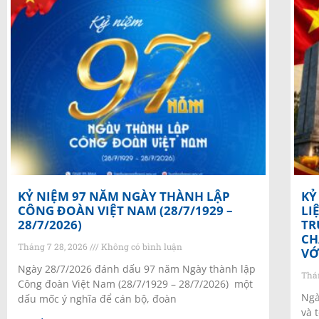
KỶ NIỆM 97 NĂM NGÀY THÀNH LẬP
KỶ
CÔNG ĐOÀN VIỆT NAM (28/7/1929 –
LI
28/7/2026)
TR
CH
Tháng 7 28, 2026
Không có bình luận
VỚ
Ngày 28/7/2026 đánh dấu 97 năm Ngày thành lập
Thá
Công đoàn Việt Nam (28/7/1929 – 28/7/2026) một
Ngà
dấu mốc ý nghĩa để cán bộ, đoàn
và 