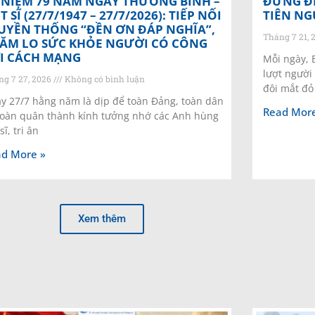
 NIỆM 79 NĂM NGÀY THƯƠNG BINH –
ĐỪNG ĐỂ
ỆT SĨ (27/7/1947 – 27/7/2026): TIẾP NỐI
TIÊN NG
UYỀN THỐNG “ĐỀN ƠN ĐÁP NGHĨA”,
Tháng 7 21, 
ĂM LO SỨC KHỎE NGƯỜI CÓ CÔNG
I CÁCH MẠNG
Mỗi ngày, 
lượt người
ng 7 27, 2026
Không có bình luận
đôi mắt đỏ 
y 27/7 hằng năm là dịp để toàn Đảng, toàn dân
Read More
toàn quân thành kính tưởng nhớ các Anh hùng
 sĩ, tri ân
d More »
Xem thêm