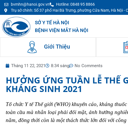
bvmhn@hanoi.gov.vn
Hotline: 0848 95 8866
Trụ sở chính: Số 37 phố Hai Bà Trưng, phường Cửa Nam, Hà Nội -
SỞ Y TẾ HÀ NỘI
BỆNH VIỆN MẮT HÀ NỘI
Giới Thiệu
Tháng 11 22, 2021
8:34 sáng
No Comments
HƯỞNG ỨNG TUẦN LỄ THẾ G
KHÁNG SINH 2021
Tổ chức Y tế Thế giới (WHO) khuyến cáo, kháng thuốc
toàn cầu mà nhân loại phải đối mặt, ảnh hưởng nghiê
năm, đồng thời còn là một thách thức lớn đối với công t