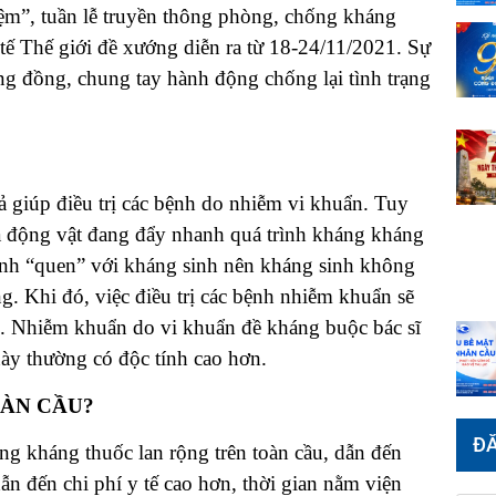
ệm”, tuần lễ truyền thông phòng, chống kháng
tế Thế giới đề xướng diễn ra từ 18-24/11/2021. Sự
g đồng, chung tay hành động chống lại tình trạng
uả giúp điều trị các bệnh do nhiễm vi khuẩn. Tuy
à động vật đang đẩy nhanh quá trình kháng kháng
bệnh “quen” với kháng sinh nên kháng sinh không
ng. Khi đó, việc điều trị các bệnh nhiễm khuẩn sẽ
ợc. Nhiễm khuẩn do vi khuẩn đề kháng buộc bác sĩ
này thường có độc tính cao hơn.
OÀN CẦU?
ĐĂ
ng kháng thuốc lan rộng trên toàn cầu, dẫn đến
ẫn đến chi phí y tế cao hơn, thời gian nằm viện