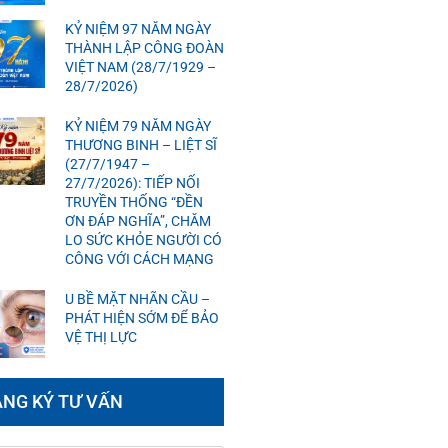
KỶ NIỆM 97 NĂM NGÀY
THÀNH LẬP CÔNG ĐOÀN
VIỆT NAM (28/7/1929 –
28/7/2026)
KỶ NIỆM 79 NĂM NGÀY
THƯƠNG BINH – LIỆT SĨ
(27/7/1947 –
27/7/2026): TIẾP NỐI
TRUYỀN THỐNG “ĐỀN
ƠN ĐÁP NGHĨA”, CHĂM
LO SỨC KHỎE NGƯỜI CÓ
CÔNG VỚI CÁCH MẠNG
U BỀ MẶT NHÃN CẦU –
PHÁT HIỆN SỚM ĐỂ BẢO
VỆ THỊ LỰC
NG KÝ TƯ VẤN