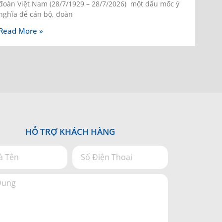
đoàn Việt Nam (28/7/1929 – 28/7/2026) một dấu mốc ý
nghĩa để cán bộ, đoàn
Read More »
HỖ TRỢ KHÁCH HÀNG