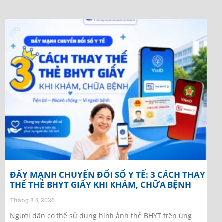
ĐẨY MẠNH CHUYỂN ĐỔI SỐ Y TẾ: 3 CÁCH THAY
THẾ THẺ BHYT GIẤY KHI KHÁM, CHỮA BỆNH
Tháng 8 5, 2026
Người dân có thể sử dụng hình ảnh thẻ BHYT trên ứng