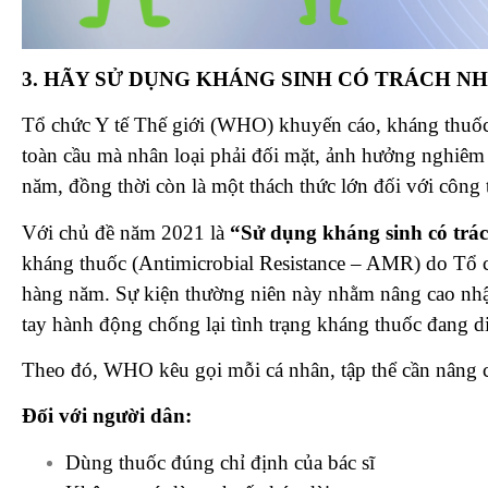
3. HÃY SỬ DỤNG KHÁNG SINH CÓ TRÁCH N
Tổ chức Y tế Thế giới (WHO) khuyến cáo, kháng thuốc
toàn cầu mà nhân loại phải đối mặt, ảnh hưởng nghiêm
năm, đồng thời còn là một thách thức lớn đối với công t
Với chủ đề năm 2021 là
“Sử dụng kháng sinh có trá
kháng thuốc (Antimicrobial Resistance – AMR) do Tổ c
hàng năm. Sự kiện thường niên này nhằm nâng cao nhậ
tay hành động chống lại tình trạng kháng thuốc đang d
Theo đó, WHO kêu gọi mỗi cá nhân, tập thể cần nâng c
Đối với người dân:
Dùng thuốc đúng chỉ định của bác sĩ