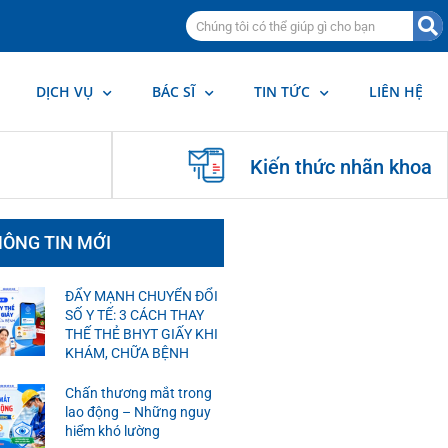
DỊCH VỤ
BÁC SĨ
TIN TỨC
LIÊN HỆ
Kiến thức nhãn khoa
ÔNG TIN MỚI
ĐẨY MẠNH CHUYỂN ĐỔI
SỐ Y TẾ: 3 CÁCH THAY
THẾ THẺ BHYT GIẤY KHI
KHÁM, CHỮA BỆNH
Chấn thương mắt trong
lao động – Những nguy
hiểm khó lường