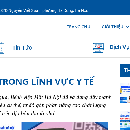
 CS2D Nguyễn Viết Xuân, phường Hà Đông, Hà Nội.
TRANG CHỦ
GIỚI THIỆU
Dịch Vụ
Tin Tức
TH
TRONG LĨNH VỰC Y TẾ
m qua, Bệnh viện Mắt Hà Nội đã và đang đẩy mạnh
tiêu cụ thể, từ đó góp phần nâng cao chất lượng
ố trên địa bàn thành phố.