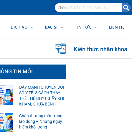
DỊCH VỤ
BÁC SĨ
TIN TỨC
LIÊN HỆ
Kiến thức nhãn khoa
ÔNG TIN MỚI
ĐẨY MẠNH CHUYỂN ĐỔI
SỐ Y TẾ: 3 CÁCH THAY
THẾ THẺ BHYT GIẤY KHI
KHÁM, CHỮA BỆNH
Chấn thương mắt trong
lao động – Những nguy
hiểm khó lường