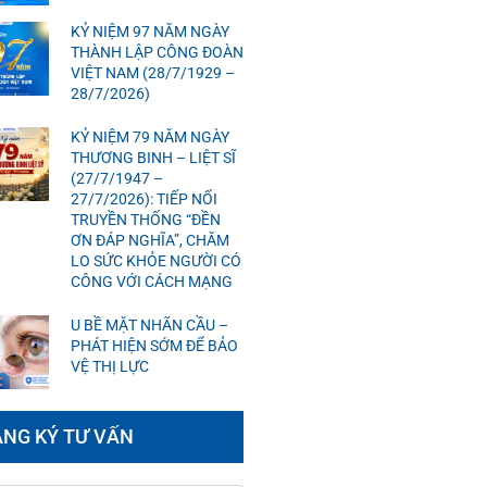
KỶ NIỆM 97 NĂM NGÀY
THÀNH LẬP CÔNG ĐOÀN
VIỆT NAM (28/7/1929 –
28/7/2026)
KỶ NIỆM 79 NĂM NGÀY
THƯƠNG BINH – LIỆT SĨ
(27/7/1947 –
27/7/2026): TIẾP NỐI
TRUYỀN THỐNG “ĐỀN
ƠN ĐÁP NGHĨA”, CHĂM
LO SỨC KHỎE NGƯỜI CÓ
CÔNG VỚI CÁCH MẠNG
U BỀ MẶT NHÃN CẦU –
PHÁT HIỆN SỚM ĐỂ BẢO
VỆ THỊ LỰC
NG KÝ TƯ VẤN