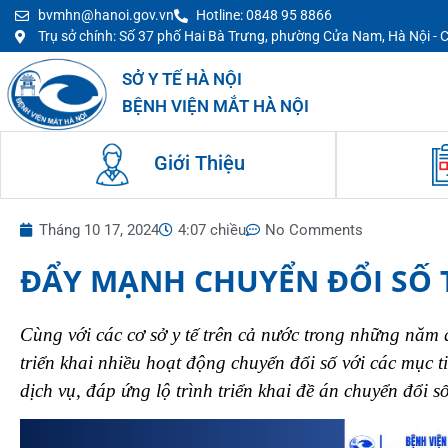
bvmhn@hanoi.gov.vn
Hotline: 0848 95 8866
Trụ sở chính: Số 37 phố Hai Bà Trưng, phường Cửa Nam, Hà Nội -
SỞ Y TẾ HÀ NỘI
BỆNH VIỆN MẮT HÀ NỘI
Giới Thiệu
Tháng 10 17, 2024
4:07 chiều
No Comments
ĐẨY MẠNH CHUYỂN ĐỔI SỐ 
Cùng với các cơ sở y tế trên cả nước trong những nă
triển khai nhiều hoạt động chuyển đổi số với các mục 
dịch vụ, đáp ứng lộ trình triển khai đề án chuyển đổi s