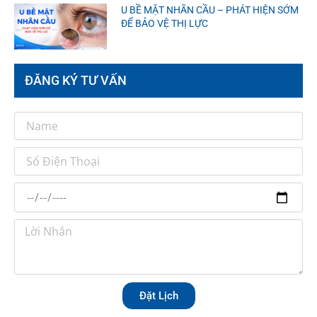
U BỀ MẶT NHÃN CẦU – PHÁT HIỆN SỚM
ĐỂ BẢO VỆ THỊ LỰC
ĐĂNG KÝ TƯ VẤN
Đặt Lịch