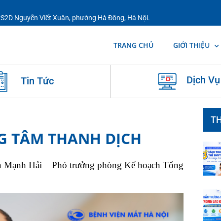
 CS2D Nguyễn Viết Xuân, phường Hà Đông, Hà Nội.
TRANG CHỦ
GIỚI THIỆU
Dịch Vụ
Tin Tức
TH
G TÂM THANH DỊCH
ễn Mạnh Hải – Phó trưởng phòng Kế hoạch Tổng