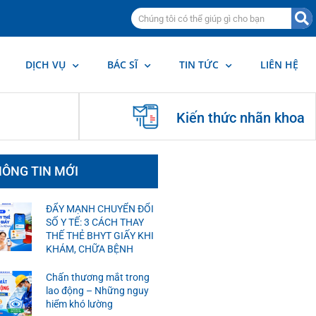
DỊCH VỤ
BÁC SĨ
TIN TỨC
LIÊN HỆ
Kiến thức nhãn khoa
ÔNG TIN MỚI
ĐẨY MẠNH CHUYỂN ĐỔI
SỐ Y TẾ: 3 CÁCH THAY
THẾ THẺ BHYT GIẤY KHI
KHÁM, CHỮA BỆNH
Chấn thương mắt trong
lao động – Những nguy
hiểm khó lường