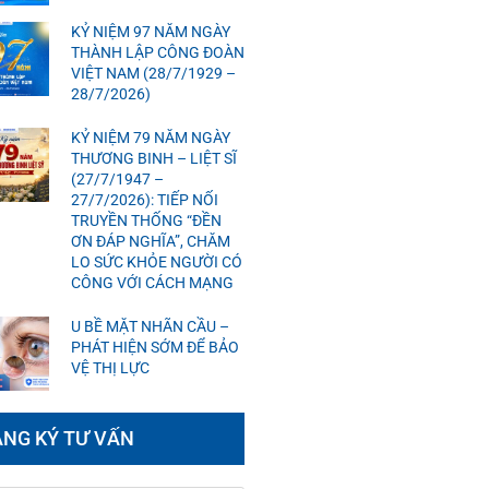
KỶ NIỆM 97 NĂM NGÀY
THÀNH LẬP CÔNG ĐOÀN
VIỆT NAM (28/7/1929 –
28/7/2026)
KỶ NIỆM 79 NĂM NGÀY
THƯƠNG BINH – LIỆT SĨ
(27/7/1947 –
27/7/2026): TIẾP NỐI
TRUYỀN THỐNG “ĐỀN
ƠN ĐÁP NGHĨA”, CHĂM
LO SỨC KHỎE NGƯỜI CÓ
CÔNG VỚI CÁCH MẠNG
U BỀ MẶT NHÃN CẦU –
PHÁT HIỆN SỚM ĐỂ BẢO
VỆ THỊ LỰC
NG KÝ TƯ VẤN