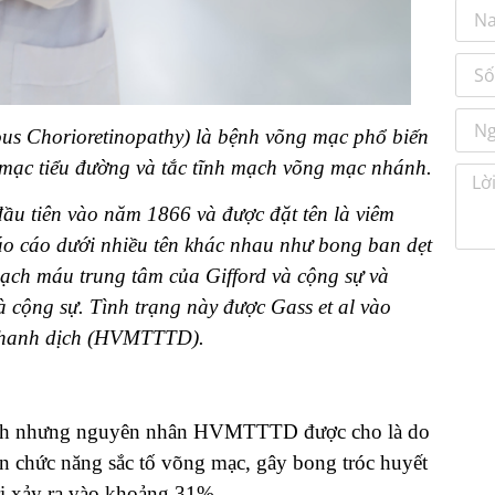
ous Chorioretinopathy) là bệnh võng mạc phổ biến
g mạc tiểu đường và tắc tĩnh mạch võng mạc nhánh.
ầu tiên vào năm 1866 và được đặt tên là viêm
áo cáo dưới nhiều tên khác nhau như bong ban dẹt
ạch máu trung tâm của Gifford và cộng sự và
 cộng sự. Tình trạng này được Gass et al vào
 thanh dịch (HVMTTTD).
sinh nhưng nguyên nhân HVMTTTD được cho là do
n chức năng sắc tố võng mạc, gây bong tróc huyết
trị xảy ra vào khoảng 31%.