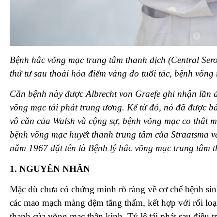
Bệnh hắc võng mạc trung tâm thanh dịch (Central Ser
thứ tư sau thoái hóa điểm vàng do tuổi tác, bệnh võn
Căn bệnh này được Albrecht von Graefe ghi nhận lần đ
võng mạc tái phát trung ương. Kể từ đó, nó đã được b
vô căn của Walsh và cộng sự, bệnh võng mạc co thắt m
bệnh võng mạc huyết thanh trung tâm của Straatsma và
năm 1967 đặt tên là Bệnh lý hắc võng mạc trung tâm
1. NGUYÊN NHÂN
Mặc dù chưa có chứng minh rõ ràng về cơ chế bệnh 
các mao mạch màng đệm tăng thấm, kết hợp với rối loạ
thanh của võng mạc thần kinh. Tỷ lệ tái phát sau điều 