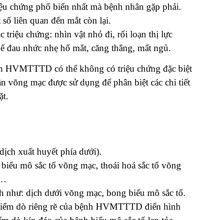
iệu chứng phổ biến nhất mà bệnh nhân gặp phải.
số liên quan đến mắt còn lại.
triệu chứng: nhìn vật nhỏ đi, rối loạn thị lực
 đau nhức nhẹ hố mắt, căng thẳng, mất ngủ.
ệnh HVMTTTD có thể không có triệu chứng đặc biệt
 võng mạc được sử dụng để phân biệt các chi tiết
ặt.
ịch xuất huyết phía dưới).
biểu mô sắc tố võng mạc, thoái hoá sắc tố võng
c…
h như: dịch dưới võng mạc, bong biểu mô sắc tố.
điểm dò riêng rẽ của bệnh HVMTTTD điển hình