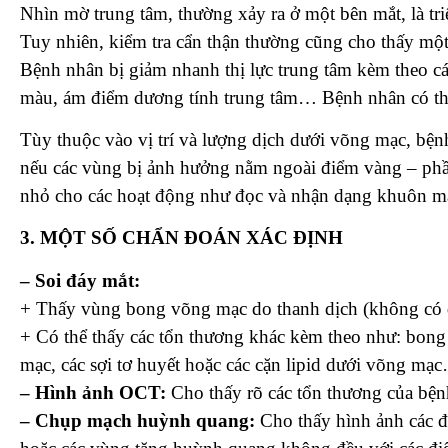
Nhìn mờ trung tâm, thường xảy ra ở một bên mắt, là tr
Tuy nhiên, kiểm tra cẩn thận thường cũng cho thấy một 
Bệnh nhân bị giảm nhanh thị lực trung tâm kèm theo các 
màu, ám điểm dương tính trung tâm… Bệnh nhân có thể
Tùy thuộc vào vị trí và lượng dịch dưới võng mạc, b
nếu các vùng bị ảnh hưởng nằm ngoài điểm vàng – phần
nhỏ cho các hoạt động như đọc và nhận dạng khuôn m
3. MỘT SỐ CHẨN ĐOÁN XÁC ĐỊNH
– Soi đáy mắt:
+ Thấy vùng bong võng mạc do thanh dịch (không có d
+ Có thể thấy các tổn thương khác kèm theo như: bong 
mạc, các sợi tơ huyết hoặc các cặn lipid dưới võng mạ
– Hình ảnh OCT:
Cho thấy rõ các tổn thương của bện
– Chụp mạch huỳnh quang:
Cho thấy hình ảnh các 