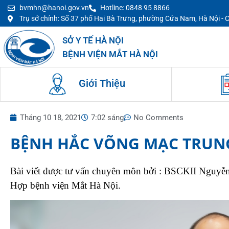
bvmhn@hanoi.gov.vn
Hotline: 0848 95 8866
Trụ sở chính: Số 37 phố Hai Bà Trưng, phường Cửa Nam, Hà Nội -
SỞ Y TẾ HÀ NỘI
BỆNH VIỆN MẮT HÀ NỘI
Giới Thiệu
Tháng 10 18, 2021
7:02 sáng
No Comments
BỆNH HẮC VÕNG MẠC TRUN
Bài viết được tư vấn chuyên môn bởi : BSCKII Nguy
Hợp bệnh viện Mắt Hà Nội.