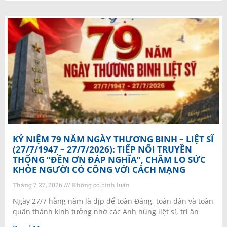
KỶ NIỆM 79 NĂM NGÀY THƯƠNG BINH – LIỆT SĨ
(27/7/1947 – 27/7/2026): TIẾP NỐI TRUYỀN
THỐNG “ĐỀN ƠN ĐÁP NGHĨA”, CHĂM LO SỨC
KHỎE NGƯỜI CÓ CÔNG VỚI CÁCH MẠNG
Tháng 7 27, 2026
Không có bình luận
Ngày 27/7 hằng năm là dịp để toàn Đảng, toàn dân và toàn
quân thành kính tưởng nhớ các Anh hùng liệt sĩ, tri ân