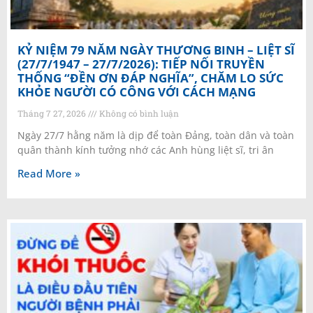
KỶ NIỆM 79 NĂM NGÀY THƯƠNG BINH – LIỆT SĨ
(27/7/1947 – 27/7/2026): TIẾP NỐI TRUYỀN
THỐNG “ĐỀN ƠN ĐÁP NGHĨA”, CHĂM LO SỨC
KHỎE NGƯỜI CÓ CÔNG VỚI CÁCH MẠNG
Tháng 7 27, 2026
Không có bình luận
Ngày 27/7 hằng năm là dịp để toàn Đảng, toàn dân và toàn
quân thành kính tưởng nhớ các Anh hùng liệt sĩ, tri ân
Read More »