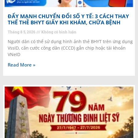
ĐẨY MẠNH CHUYỂN ĐỔI SỐ Y TẾ: 3 CÁCH THAY
THẾ THẺ BHYT GIẤY KHI KHÁM, CHỮA BỆNH
Tháng 8 5, 2026
Không có bình luận
Người dân có thể sử dụng hình ảnh thẻ BHYT trên ứng dụng
VssID, căn cước công dân (CCCD) gắn chip hoặc tài khoản
VNeID
Read More »