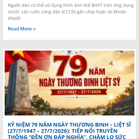
Người dân có thể sử dụng hình ảnh thẻ BHYT trên ứng dụng
VssID, căn cước công dân (CCCD) gắn chip hoặc tài khoản
VNeID
Read More »
KỶ NIỆM 79 NĂM NGÀY THƯƠNG BINH – LIỆT SĨ
(27/7/1947 – 27/7/2026): TIẾP NỐI TRUYỀN
THỐNG “ĐỀN ƠN ĐÁP NGHĨA”, CHĂM LO SỨC