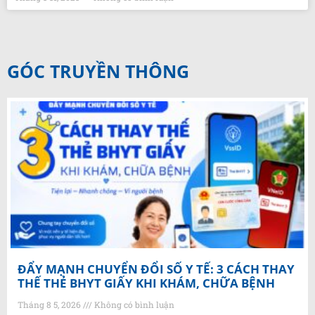
GÓC TRUYỀN THÔNG
ĐẨY MẠNH CHUYỂN ĐỔI SỐ Y TẾ: 3 CÁCH THAY
THẾ THẺ BHYT GIẤY KHI KHÁM, CHỮA BỆNH
Tháng 8 5, 2026
Không có bình luận