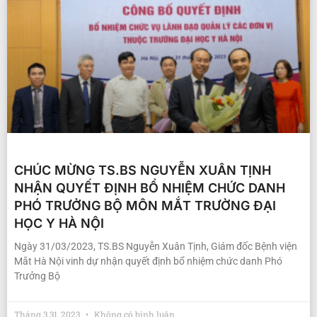
CHÚC MỪNG TS.BS NGUYỄN XUÂN TỊNH
NHẬN QUYẾT ĐỊNH BỔ NHIỆM CHỨC DANH
PHÓ TRƯỞNG BỘ MÔN MẮT TRƯỜNG ĐẠI
HỌC Y HÀ NỘI
Ngày 31/03/2023, TS.BS Nguyễn Xuân Tịnh, Giám đốc Bệnh viện
Mắt Hà Nội vinh dự nhận quyết định bổ nhiệm chức danh Phó
Trưởng Bộ
Tháng 3 31, 2023
Không có bình luận