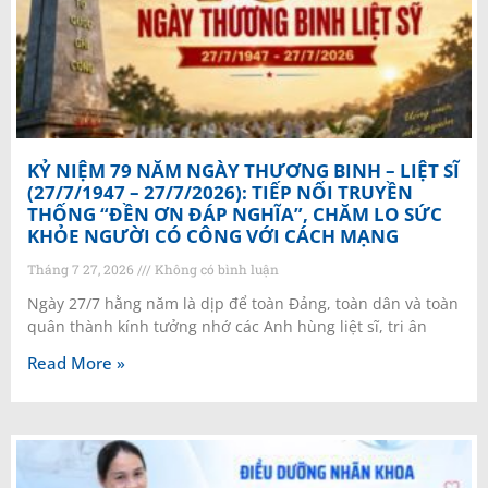
KỶ NIỆM 79 NĂM NGÀY THƯƠNG BINH – LIỆT SĨ
(27/7/1947 – 27/7/2026): TIẾP NỐI TRUYỀN
THỐNG “ĐỀN ƠN ĐÁP NGHĨA”, CHĂM LO SỨC
KHỎE NGƯỜI CÓ CÔNG VỚI CÁCH MẠNG
Tháng 7 27, 2026
Không có bình luận
Ngày 27/7 hằng năm là dịp để toàn Đảng, toàn dân và toàn
quân thành kính tưởng nhớ các Anh hùng liệt sĩ, tri ân
Read More »