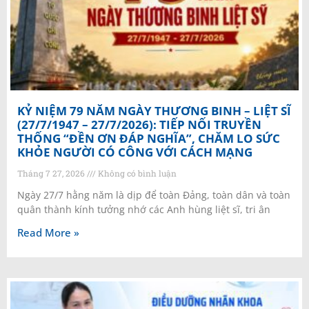
KỶ NIỆM 79 NĂM NGÀY THƯƠNG BINH – LIỆT SĨ
(27/7/1947 – 27/7/2026): TIẾP NỐI TRUYỀN
THỐNG “ĐỀN ƠN ĐÁP NGHĨA”, CHĂM LO SỨC
KHỎE NGƯỜI CÓ CÔNG VỚI CÁCH MẠNG
Tháng 7 27, 2026
Không có bình luận
Ngày 27/7 hằng năm là dịp để toàn Đảng, toàn dân và toàn
quân thành kính tưởng nhớ các Anh hùng liệt sĩ, tri ân
Read More »