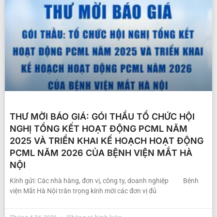
THƯ MỜI BÁO GIÁ: GÓI THẦU TỔ CHỨC HỘI
NGHỊ TỔNG KẾT HOẠT ĐỘNG PCML NĂM
2025 VÀ TRIỂN KHAI KẾ HOẠCH HOẠT ĐỘNG
PCML NĂM 2026 CỦA BỆNH VIỆN MẮT HÀ
NỘI
Kính gửi: Các nhà hàng, đơn vị, công ty, doanh nghiệp Bệnh
viện Mắt Hà Nội trân trọng kính mời các đơn vị đủ