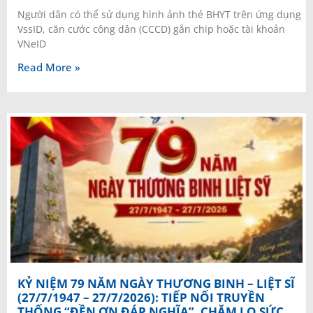
Người dân có thể sử dụng hình ảnh thẻ BHYT trên ứng dụng
VssID, căn cước công dân (CCCD) gắn chip hoặc tài khoản
VNeID
Read More »
KỶ NIỆM 79 NĂM NGÀY THƯƠNG BINH – LIỆT SĨ
(27/7/1947 – 27/7/2026): TIẾP NỐI TRUYỀN
THỐNG “ĐỀN ƠN ĐÁP NGHĨA”, CHĂM LO SỨC