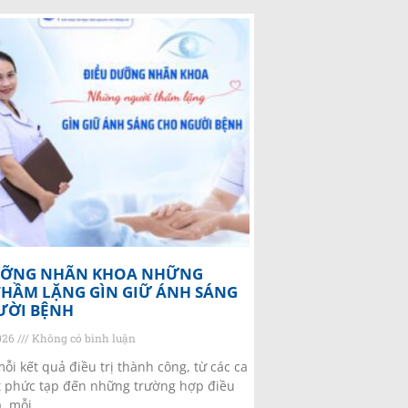
ƯỠNG NHÃN KHOA NHỮNG
HẦM LẶNG GÌN GIỮ ÁNH SÁNG
ƯỜI BỆNH
2026
Không có bình luận
ỗi kết quả điều trị thành công, từ các ca
 phức tạp đến những trường hợp điều
a, mỗi