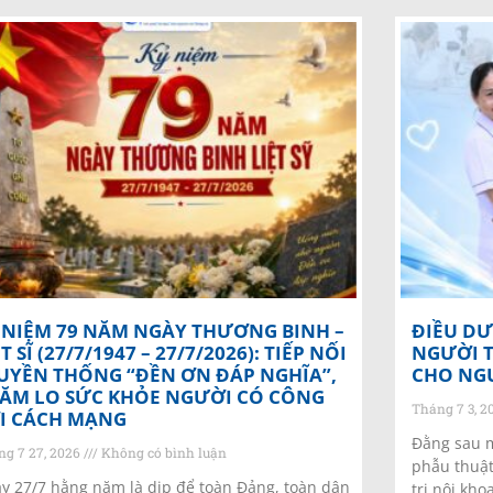
 NIỆM 79 NĂM NGÀY THƯƠNG BINH –
ĐIỀU D
ỆT SĨ (27/7/1947 – 27/7/2026): TIẾP NỐI
NGƯỜI T
UYỀN THỐNG “ĐỀN ƠN ĐÁP NGHĨA”,
CHO NG
ĂM LO SỨC KHỎE NGƯỜI CÓ CÔNG
Tháng 7 3, 
I CÁCH MẠNG
Đằng sau m
ng 7 27, 2026
Không có bình luận
phẫu thuật
y 27/7 hằng năm là dịp để toàn Đảng, toàn dân
trị nội kho