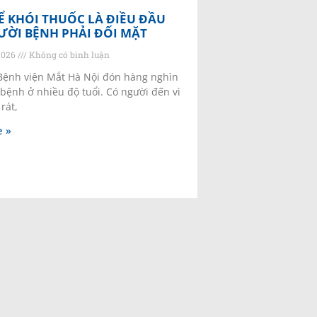
 KHÓI THUỐC LÀ ĐIỀU ĐẦU
ƯỜI BỆNH PHẢI ĐỐI MẶT
2026
Không có bình luận
Bệnh viện Mắt Hà Nội đón hàng nghìn
 bệnh ở nhiều độ tuổi. Có người đến vì
rát,
 »