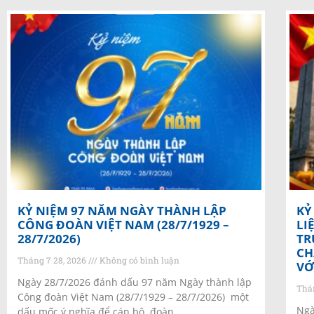
KỶ NIỆM 97 NĂM NGÀY THÀNH LẬP
KỶ
CÔNG ĐOÀN VIỆT NAM (28/7/1929 –
LI
28/7/2026)
TR
CH
Tháng 7 28, 2026
Không có bình luận
VỚ
Ngày 28/7/2026 đánh dấu 97 năm Ngày thành lập
Thá
Công đoàn Việt Nam (28/7/1929 – 28/7/2026) một
Ngà
dấu mốc ý nghĩa để cán bộ, đoàn