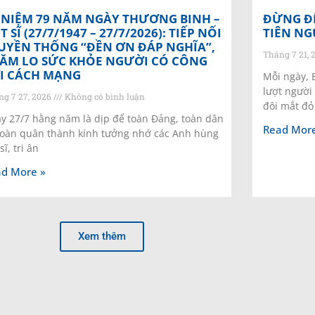
 NIỆM 79 NĂM NGÀY THƯƠNG BINH –
ĐỪNG ĐỂ
ỆT SĨ (27/7/1947 – 27/7/2026): TIẾP NỐI
TIÊN NG
UYỀN THỐNG “ĐỀN ƠN ĐÁP NGHĨA”,
Tháng 7 21, 
ĂM LO SỨC KHỎE NGƯỜI CÓ CÔNG
I CÁCH MẠNG
Mỗi ngày, 
lượt người
ng 7 27, 2026
Không có bình luận
đôi mắt đỏ 
y 27/7 hằng năm là dịp để toàn Đảng, toàn dân
Read More
toàn quân thành kính tưởng nhớ các Anh hùng
 sĩ, tri ân
d More »
Xem thêm