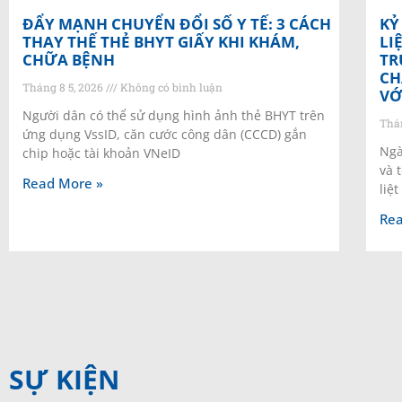
ĐẨY MẠNH CHUYỂN ĐỔI SỐ Y TẾ: 3 CÁCH
KỶ
THAY THẾ THẺ BHYT GIẤY KHI KHÁM,
LI
CHỮA BỆNH
TR
CH
Tháng 8 5, 2026
Không có bình luận
VỚ
Người dân có thể sử dụng hình ảnh thẻ BHYT trên
Thá
ứng dụng VssID, căn cước công dân (CCCD) gắn
Ngà
chip hoặc tài khoản VNeID
và 
Read More »
liệt
Rea
SỰ KIỆN